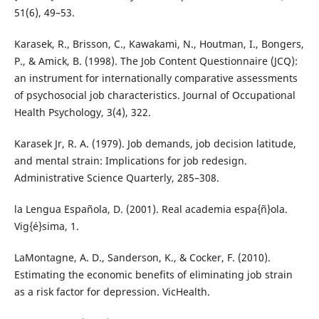
51(6), 49–53.
Karasek, R., Brisson, C., Kawakami, N., Houtman, I., Bongers,
P., & Amick, B. (1998). The Job Content Questionnaire (JCQ):
an instrument for internationally comparative assessments
of psychosocial job characteristics. Journal of Occupational
Health Psychology, 3(4), 322.
Karasek Jr, R. A. (1979). Job demands, job decision latitude,
and mental strain: Implications for job redesign.
Administrative Science Quarterly, 285–308.
la Lengua Española, D. (2001). Real academia espa{ñ}ola.
Vig{é}sima, 1.
LaMontagne, A. D., Sanderson, K., & Cocker, F. (2010).
Estimating the economic benefits of eliminating job strain
as a risk factor for depression. VicHealth.