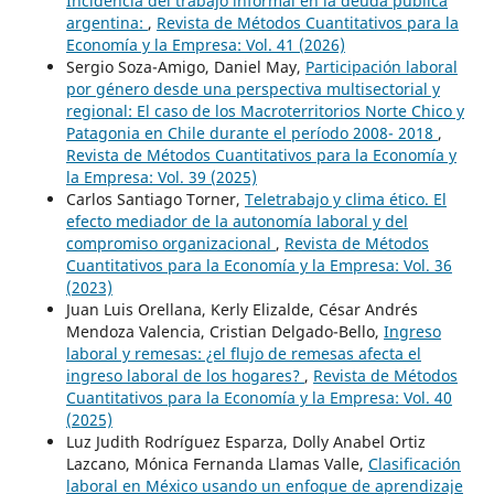
Incidencia del trabajo informal en la deuda pública
argentina:
,
Revista de Métodos Cuantitativos para la
Economía y la Empresa: Vol. 41 (2026)
Sergio Soza-Amigo, Daniel May,
Participación laboral
por género desde una perspectiva multisectorial y
regional: El caso de los Macroterritorios Norte Chico y
Patagonia en Chile durante el período 2008- 2018
,
Revista de Métodos Cuantitativos para la Economía y
la Empresa: Vol. 39 (2025)
Carlos Santiago Torner,
Teletrabajo y clima ético. El
efecto mediador de la autonomía laboral y del
compromiso organizacional
,
Revista de Métodos
Cuantitativos para la Economía y la Empresa: Vol. 36
(2023)
Juan Luis Orellana, Kerly Elizalde, César Andrés
Mendoza Valencia, Cristian Delgado-Bello,
Ingreso
laboral y remesas: ¿el flujo de remesas afecta el
ingreso laboral de los hogares?
,
Revista de Métodos
Cuantitativos para la Economía y la Empresa: Vol. 40
(2025)
Luz Judith Rodríguez Esparza, Dolly Anabel Ortiz
Lazcano, Mónica Fernanda Llamas Valle,
Clasificación
laboral en México usando un enfoque de aprendizaje