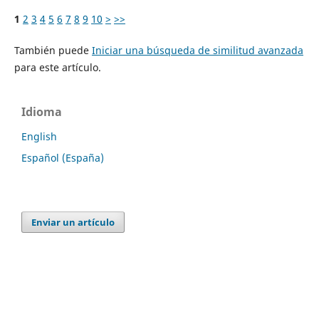
1
2
3
4
5
6
7
8
9
10
>
>>
También puede
Iniciar una búsqueda de similitud avanzada
para este artículo.
Idioma
English
Español (España)
Enviar un artículo