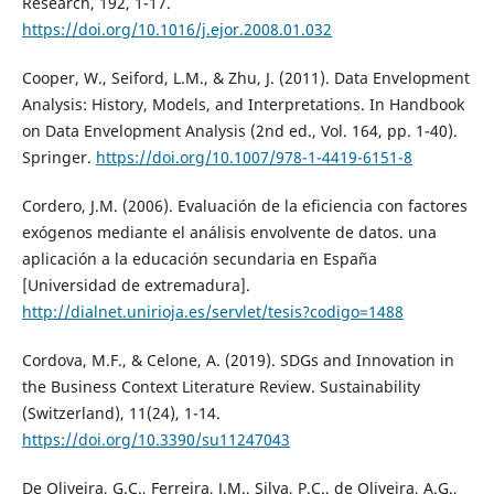
Research, 192, 1-17.
https://doi.org/10.1016/j.ejor.2008.01.032
Cooper, W., Seiford, L.M., & Zhu, J. (2011). Data Envelopment
Analysis: History, Models, and Interpretations. In Handbook
on Data Envelopment Analysis (2nd ed., Vol. 164, pp. 1-40).
Springer.
https://doi.org/10.1007/978-1-4419-6151-8
Cordero, J.M. (2006). Evaluación de la eficiencia con factores
exógenos mediante el análisis envolvente de datos. una
aplicación a la educación secundaria en España
[Universidad de extremadura].
http://dialnet.unirioja.es/servlet/tesis?codigo=1488
Cordova, M.F., & Celone, A. (2019). SDGs and Innovation in
the Business Context Literature Review. Sustainability
(Switzerland), 11(24), 1-14.
https://doi.org/10.3390/su11247043
De Oliveira, G.C., Ferreira, J.M., Silva, P.C., de Oliveira, A.G.,