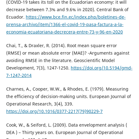
(COVID-19 takes its toll on the Ecuadorian economy: it will
decrease between 7.3% and 9.6% in 2020). Central Bank of
Ecuador.
https://www.bce.fin.ec/index.php/boletines-de-
prensa-archivo/item/1366-el-covid-19-pasa-factura-a-la-
economia-ecuatoriana-decrecera-entre-73-y-96-en-2020
Chai, T., & Draxler, R. (2014). Root mean square error
(RMSE) or mean absolute error (MAE)? -Arguments against
avoiding RMSE in the literature. Geoscientific Model
Development, 7(3), 1247-1250.
https://doi.org/10.5194/gmd-
7-1247-2014
Charnes, A., Cooper, W.W., & Rhodes, E. (1979). Measuring
the efficiency of decision-making units. European Journal of
Operational Research, 3(4), 339.
https://doi.org/10.1016/0377-2217(79)90229-7
Cook, W., & Seiford, L. (2009). Data envelopment analysis (
DEA ) – Thirty years on. European Journal of Operational