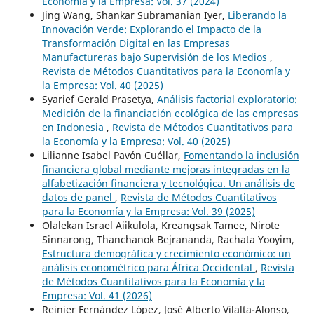
Economía y la Empresa: Vol. 37 (2024)
Jing Wang, Shankar Subramanian Iyer,
Liberando la
Innovación Verde: Explorando el Impacto de la
Transformación Digital en las Empresas
Manufactureras bajo Supervisión de los Medios
,
Revista de Métodos Cuantitativos para la Economía y
la Empresa: Vol. 40 (2025)
Syarief Gerald Prasetya,
Análisis factorial exploratorio:
Medición de la financiación ecológica de las empresas
en Indonesia
,
Revista de Métodos Cuantitativos para
la Economía y la Empresa: Vol. 40 (2025)
Lilianne Isabel Pavón Cuéllar,
Fomentando la inclusión
financiera global mediante mejoras integradas en la
alfabetización financiera y tecnológica. Un análisis de
datos de panel
,
Revista de Métodos Cuantitativos
para la Economía y la Empresa: Vol. 39 (2025)
Olalekan Israel Aiikulola, Kreangsak Tamee, Nirote
Sinnarong, Thanchanok Bejrananda, Rachata Yooyim,
Estructura demográfica y crecimiento económico: un
análisis econométrico para África Occidental
,
Revista
de Métodos Cuantitativos para la Economía y la
Empresa: Vol. 41 (2026)
Reinier Fernàndez Lòpez, José Alberto Vilalta-Alonso,