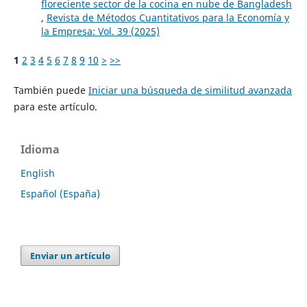
floreciente sector de la cocina en nube de Bangladesh
,
Revista de Métodos Cuantitativos para la Economía y
la Empresa: Vol. 39 (2025)
1
2
3
4
5
6
7
8
9
10
>
>>
También puede
Iniciar una búsqueda de similitud avanzada
para este artículo.
Idioma
English
Español (España)
Enviar un artículo