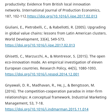
productivity: Evidence from British local innovation
networks. International Journal of Production Economics,
187, 102-112.
https://doi.org/10.1016/j.ijpe.2017.02.013
Giuliani, E., Pietrobelli, C., & Rabellotti, R. (2005). Upgrading
in global value chains: lessons from Latin American clusters.
World Development, 33(4), 549-573.
https://doi.org/10.1016/j.ijpe.2017.02.013
Ghisetti, C., Marzucchi, A., & Montresor, S. (2015). The open
eco-innovation mode. An empirical investigation of eleven
European countries. Research Policy, 44(5), 1080-1093.
https://doi.org/10.1016/j.respol.2014.12.001
Gnyawali, D. R., Madhavan, R., He, J., & Bengtsson, M.
(2016). The competition-cooperation paradox in inter-firm
relationships: A conceptual framework. Industrial Marketing
Management, 53, 7-18.
https://doi.org/10.1016/j.indmarman.2015.11.014