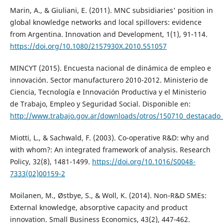
Marin, A., & Giuliani, E. (2011). MNC subsidiaries' position in
global knowledge networks and local spillovers: evidence
from Argentina. Innovation and Development, 1(1), 91-114.
https://doi.org/10.1080/2157930X.2010.551057
MINCYT (2015). Encuesta nacional de dinámica de empleo e
innovación. Sector manufacturero 2010-2012. Ministerio de
Ciencia, Tecnología e Innovación Productiva y el Ministerio
de Trabajo, Empleo y Seguridad Social. Disponible en:
http://www.trabajo.gov.ar/downloads/otros/150710_destacado
Miotti, L., & Sachwald, F. (2003). Co-operative R&D: why and
with whom?: An integrated framework of analysis. Research
Policy, 32(8), 1481-1499.
https://doi.org/10.1016/S0048-
7333(02)00159-2
Moilanen, M., Østbye, S., & Woll, K. (2014). Non-R&D SMEs:
External knowledge, absorptive capacity and product
innovation. Small Business Economics, 43(2), 447-462.