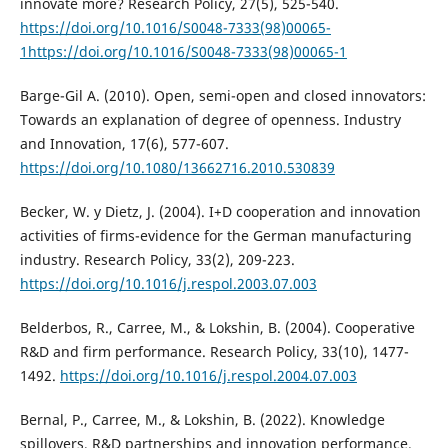
innovate more? Research Policy, 27(5), 525-540.
https://doi.org/10.1016/S0048-7333(98)00065-
1https://doi.org/10.1016/S0048-7333(98)00065-1
Barge-Gil A. (2010). Open, semi-open and closed innovators:
Towards an explanation of degree of openness. Industry
and Innovation, 17(6), 577-607.
https://doi.org/10.1080/13662716.2010.530839
Becker, W. y Dietz, J. (2004). I+D cooperation and innovation
activities of firms-evidence for the German manufacturing
industry. Research Policy, 33(2), 209-223.
https://doi.org/10.1016/j.respol.2003.07.003
Belderbos, R., Carree, M., & Lokshin, B. (2004). Cooperative
R&D and firm performance. Research Policy, 33(10), 1477-
1492.
https://doi.org/10.1016/j.respol.2004.07.003
Bernal, P., Carree, M., & Lokshin, B. (2022). Knowledge
spillovers, R&D partnerships and innovation performance.