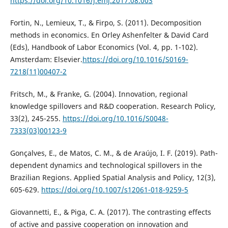
https://doi.org/10.1016/j.emj.2017.08.003
Fortin, N., Lemieux, T., & Firpo, S. (2011). Decomposition
methods in economics. En Orley Ashenfelter & David Card
(Eds), Handbook of Labor Economics (Vol. 4, pp. 1-102).
Amsterdam: Elsevier.
https://doi.org/10.1016/S0169-
7218(11)00407-2
Fritsch, M., & Franke, G. (2004). Innovation, regional
knowledge spillovers and R&D cooperation. Research Policy,
33(2), 245-255.
https://doi.org/10.1016/S0048-
7333(03)00123-9
Gonçalves, E., de Matos, C. M., & de Araújo, I. F. (2019). Path-
dependent dynamics and technological spillovers in the
Brazilian Regions. Applied Spatial Analysis and Policy, 12(3),
605-629.
https://doi.org/10.1007/s12061-018-9259-5
Giovannetti, E., & Piga, C. A. (2017). The contrasting effects
of active and passive cooperation on innovation and