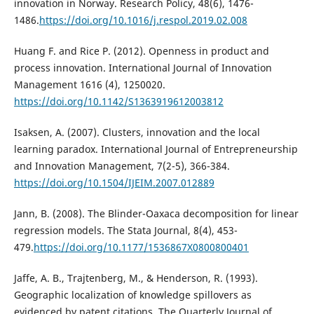
innovation in Norway. Research Policy, 48(6), 1476-
1486.
https://doi.org/10.1016/j.respol.2019.02.008
Huang F. and Rice P. (2012). Openness in product and
process innovation. International Journal of Innovation
Management 1616 (4), 1250020.
https://doi.org/10.1142/S1363919612003812
Isaksen, A. (2007). Clusters, innovation and the local
learning paradox. International Journal of Entrepreneurship
and Innovation Management, 7(2-5), 366-384.
https://doi.org/10.1504/IJEIM.2007.012889
Jann, B. (2008). The Blinder-Oaxaca decomposition for linear
regression models. The Stata Journal, 8(4), 453-
479.
https://doi.org/10.1177/1536867X0800800401
Jaffe, A. B., Trajtenberg, M., & Henderson, R. (1993).
Geographic localization of knowledge spillovers as
evidenced by patent citations. The Quarterly Journal of