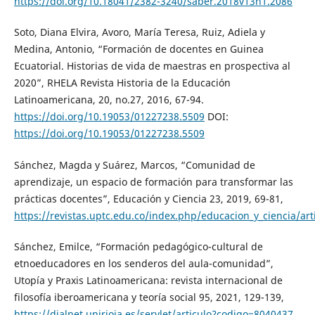
https://doi.org/10.18041/2382-3240/saber.2018v13n1.2086
Soto, Diana Elvira, Avoro, María Teresa, Ruiz, Adiela y
Medina, Antonio, “Formación de docentes en Guinea
Ecuatorial. Historias de vida de maestras en prospectiva al
2020”, RHELA Revista Historia de la Educación
Latinoamericana, 20, no.27, 2016, 67-94.
https://doi.org/10.19053/01227238.5509
DOI:
https://doi.org/10.19053/01227238.5509
Sánchez, Magda y Suárez, Marcos, “Comunidad de
aprendizaje, un espacio de formación para transformar las
prácticas docentes”, Educación y Ciencia 23, 2019, 69-81,
https://revistas.uptc.edu.co/index.php/educacion_y_ciencia/art
Sánchez, Emilce, “Formación pedagógico-cultural de
etnoeducadores en los senderos del aula-comunidad”,
Utopía y Praxis Latinoamericana: revista internacional de
filosofía iberoamericana y teoría social 95, 2021, 129-139,
https://dialnet.unirioja.es/servlet/articulo?codigo=8040437