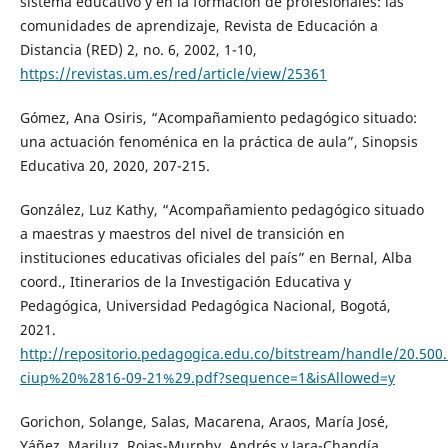
sistema educativo y en la formación de profesionales: las
comunidades de aprendizaje, Revista de Educación a
Distancia (RED) 2, no. 6, 2002, 1-10,
https://revistas.um.es/red/article/view/25361
Gómez, Ana Osiris, “Acompañamiento pedagógico situado:
una actuación fenoménica en la práctica de aula”, Sinopsis
Educativa 20, 2020, 207-215.
González, Luz Kathy, “Acompañamiento pedagógico situado
a maestras y maestros del nivel de transición en
instituciones educativas oficiales del país” en Bernal, Alba
coord., Itinerarios de la Investigación Educativa y
Pedagógica, Universidad Pedagógica Nacional, Bogotá,
2021.
http://repositorio.pedagogica.edu.co/bitstream/handle/20.50
ciup%20%2816-09-21%29.pdf?sequence=1&isAllowed=y
Gorichon, Solange, Salas, Macarena, Araos, María José,
Yáñez, Mariluz, Rojas-Murphy, Andrés y Jara-Chandía,