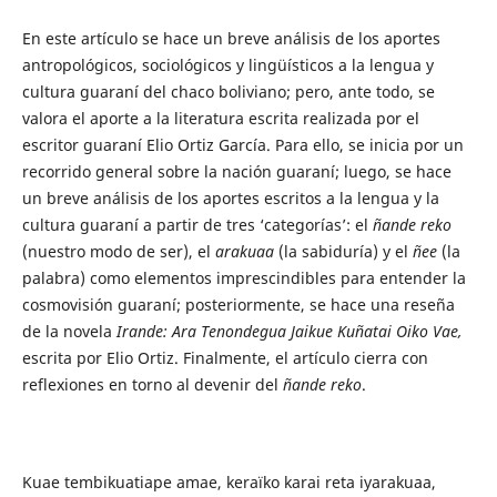
En este artículo se hace un breve análisis de los aportes
antropológicos, sociológicos y lingüísticos a la lengua y
cultura guaraní del chaco boliviano; pero, ante todo, se
valora el aporte a la literatura escrita realizada por el
escritor guaraní Elio Ortiz García. Para ello, se inicia por un
recorrido general sobre la nación guaraní; luego, se hace
un breve análisis de los aportes escritos a la lengua y la
cultura guaraní a partir de tres ‘categorías’: el
ñande reko
(nuestro modo de ser), el
arakuaa
(la sabiduría) y el
ñee
(la
palabra) como elementos imprescindibles para entender la
cosmovisión guaraní; posteriormente, se hace una reseña
de la novela
Irande: Ara Tenondegua Jaikue Kuñatai Oiko Vae,
escrita por Elio Ortiz. Finalmente, el artículo cierra con
reflexiones en torno al devenir del
ñande reko
.
Kuae tembikuatiape amae, keraïko karai reta iyarakuaa,