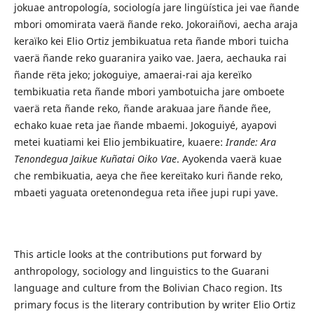
jokuae antropología, sociología jare lingüística jei vae ñande
mbori omomirata vaerä ñande reko. Jokoraiñovi, aecha araja
keraïko kei Elio Ortiz jembikuatua reta ñande mbori tuicha
vaerä ñande reko guaranira yaiko vae. Jaera, aechauka rai
ñande rëta jeko; jokoguiye, amaerai-rai aja kereïko
tembikuatia reta ñande mbori yambotuicha jare omboete
vaerä reta ñande reko, ñande arakuaa jare ñande ñee,
echako kuae reta jae ñande mbaemi. Jokoguiyé, ayapovi
metei kuatiami kei Elio jembikuatire, kuaere:
Irande: Ara
Tenondegua Jaikue Kuñatai Oiko Vae
. Ayokenda vaerä kuae
che rembikuatia, aeya che ñee kereïtako kuri ñande reko,
mbaeti yaguata oretenondegua reta iñee jupi rupi yave.
This article looks at the contributions put forward by
anthropology, sociology and linguistics to the Guarani
language and culture from the Bolivian Chaco region. Its
primary focus is the literary contribution by writer Elio Ortiz