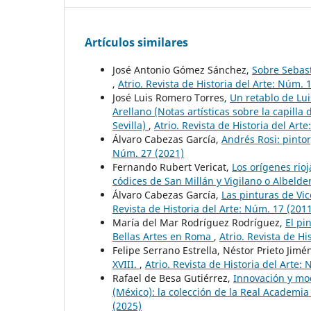
Artículos similares
José Antonio Gómez Sánchez,
Sobre Sebast
,
Atrio. Revista de Historia del Arte: Núm.
José Luis Romero Torres,
Un retablo de Lui
Arellano (Notas artísticas sobre la capill
Sevilla)
,
Atrio. Revista de Historia del Art
Álvaro Cabezas García,
Andrés Rosi: pinto
Núm. 27 (2021)
Fernando Rubert Vericat,
Los orígenes rio
códices de San Millán y Vigilano o Albeld
Álvaro Cabezas García,
Las pinturas de Vic
Revista de Historia del Arte: Núm. 17 (201
María del Mar Rodríguez Rodríguez,
El pi
Bellas Artes en Roma
,
Atrio. Revista de Hi
Felipe Serrano Estrella, Néstor Prieto Jimé
XVIII.
,
Atrio. Revista de Historia del Arte:
Rafael de Besa Gutiérrez,
Innovación y mo
(México): la colección de la Real Academia 
(2025)