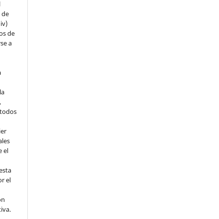
l
s de
iv)
hos de
rse a
a
la
,
todos
ier
ales
 el
esta
r el
ón
tiva.