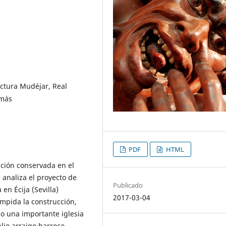
ectura Mudéjar, Real
omás
PDF
HTML
ación conservada en el
analiza el proyecto de
Publicado
en Écija (Sevilla)
2017-03-04
mpida la construcción,
do una importante iglesia
lio arraigo barroco.