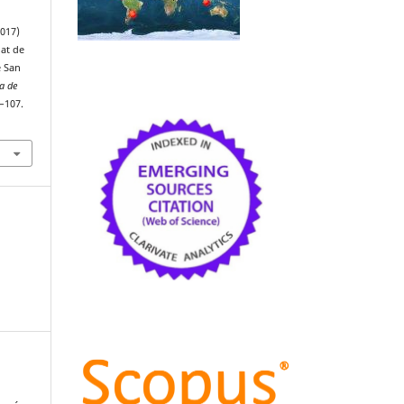
2017)
at de
e San
ta de
4–107.