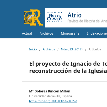
Actual
Archivos
Monografía
Indexacione
Inicio
/
Archivos
/
Núm. 23 (2017)
/
Artículos
El proyecto de Ignacio de T
reconstrucción de la Iglesia
Mª Dolores Rincón Millán
Universidad de Sevilla, España
https://orcid.org/0000-0002-6690-3566