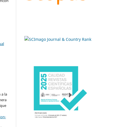
incón
ual
.
 a la
imera
 que
ion-