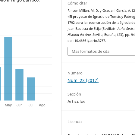
Cómo citar
Rincón Millán, M. D. y Graciani García, A. (
«El proyecto de Ignacio de Tomás y Fabreg
1792 para la reconstrucción de la Iglesia d
Juan Bautista de Écija (Sevilla)»,
Atrio. Revis
Historia del Arte
. Sevilla, España, (23), pp. 9
doi: 10.46661/atrio.3767.
Más formatos de cita
Número
Núm. 23 (2017)
Sección
Artículos
Licencia