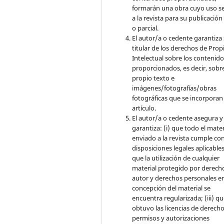
formarán una obra cuyo uso s
a la revista para su publicación
o parcial.
El autor/a o cedente garantiza 
titular de los derechos de Pro
Intelectual sobre los contenid
proporcionados, es decir, sobre
propio texto e
imágenes/fotografías/obras
fotográficas que se incorporan
artículo.
El autor/a o cedente asegura y
garantiza: (i) que todo el mater
enviado a la revista cumple con
disposiciones legales aplicables;
que la utilización de cualquier
material protegido por derech
autor y derechos personales en
concepción del material se
encuentra regularizada; (iii) q
obtuvo las licencias de derecho
permisos y autorizaciones