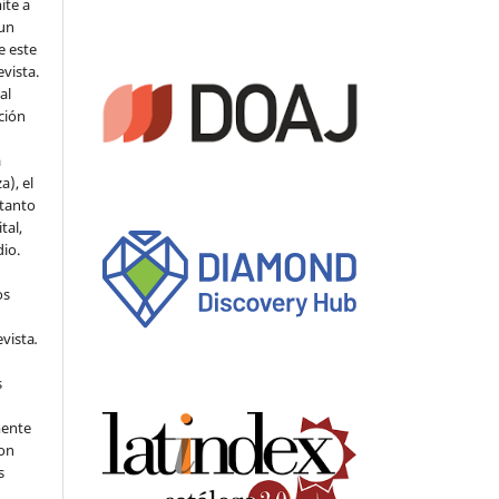
ite a
 un
e este
evista.
al
ción
a
a), el
 tanto
tal,
io.
os
evista
.
s
mente
con
s