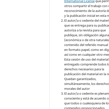
International License
que perm
otros compartir el trabajo con
reconocimiento de la autoría d
y la publicación inicial en esta r
El autor/a o cedente del materi
que se entrega para su publica
autoriza a la revista para que
publique, sin obligación algun
(económica o de otra naturalez
contenido del referido manual
en formato papel, como en digi
así como en cualquier otro med
Esta cesión de uso del material
entregado comprende todos l
derechos necesarios para la
publicación del material en la r
Quedan garantizados,
simultáneamente, los derecho
morales del autor
El autor/a o cedente es plena
consciente y está de acuerdo 
que todos o cualesquiera de lo
contenidos proporcionados,