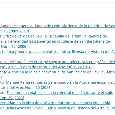
ián de Pesquera y Claudio de León, vidrieros de la Catedral de Sevi
 15-16 (2009-2010)
s Ortiz de Vargas en Sevilla: la capilla de la familia Ramírez de
a de la Hermandad Sacramental en la Iglesia de San Bartolomé de
e: Núm. 12 (2006)
r, teórico y monárquico absolutista
,
Atrio. Revista de Historia del Ar
janos del "Rubí" del Príncipe Negro: una relectura iconográfica de 
ense
,
Atrio. Revista de Historia del Arte: Núm. 24 (2018)
ente Alanís en la iglesia conventual de San Jacinto de Sevilla
,
Atrio
1)
ntor Manuel Ramírez Ibáñez pensionado en la Academia española 
storia del Arte: Núm. 20 (2014)
nez,
Escultores y retablistas en la catedral de Jaén durante el siglo
 Núm. 29 (2023)
dernidad en la obra de José Arpa durante su estancia en Puebla
de Bellas Artes de Sevilla.
,
Atrio. Revista de Historia del Arte: Núm