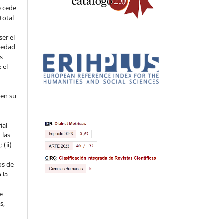
e cede
 total
ser el
piedad
os
 el
 en su
ial
 las
 (ii)
os de
 la
ue
s,