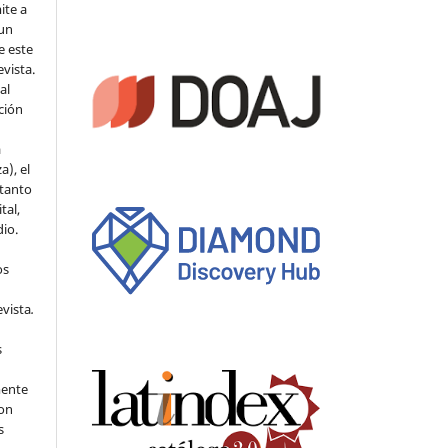
ite a
 un
e este
evista.
al
ción
a
a), el
 tanto
tal,
io.
os
evista
.
s
mente
con
s