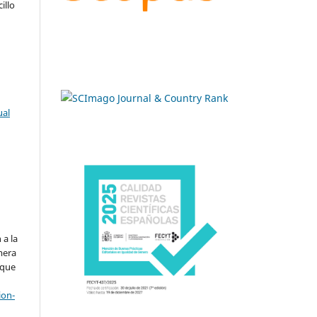
illo
ual
.
 a la
imera
 que
ion-