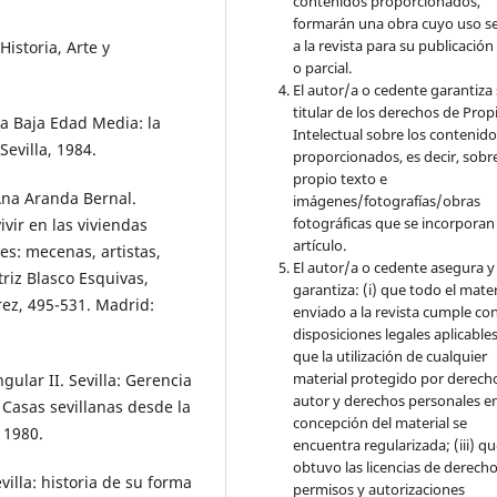
contenidos proporcionados,
formarán una obra cuyo uso s
a la revista para su publicación
Historia, Arte y
o parcial.
El autor/a o cedente garantiza 
titular de los derechos de Pro
la Baja Edad Media: la
Intelectual sobre los contenid
evilla, 1984.
proporcionados, es decir, sobre
propio texto e
Ana Aranda Bernal.
imágenes/fotografías/obras
fotográficas que se incorporan
ivir en las viviendas
artículo.
tes: mecenas, artistas,
El autor/a o cedente asegura y
riz Blasco Esquivas,
garantiza: (i) que todo el mater
rez, 495-531. Madrid:
enviado a la revista cumple con
disposiciones legales aplicables;
que la utilización de cualquier
material protegido por derech
ngular II. Sevilla: Gerencia
autor y derechos personales en
Casas sevillanas desde la
concepción del material se
 1980.
encuentra regularizada; (iii) q
obtuvo las licencias de derecho
villa: historia de su forma
permisos y autorizaciones