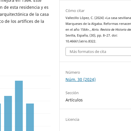
 mejora en 1564. Este
n de esta residencia y es
Cómo citar
arquitectónica de la casa
Vallecillo López, C. (2024) «La casa sevillan
o de los artífices de la
Marqueses de la Algaba. Reformas renacen
en el año 1564».,
Atrio. Revista de Historia de
Sevilla, España, (30), pp. 8–27. doi:
10.46661/atrio.8322.
Más formatos de cita
Número
Núm. 30 (2024)
Sección
Artículos
Licencia