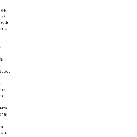
l
s de
iv)
hos de
rse a
a
la
,
todos
ier
ales
 el
esta
r el
ón
tiva.