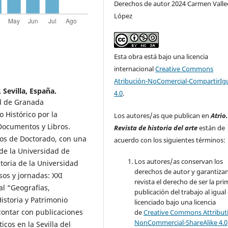
Derechos de autor 2024 Carmen Vallec
López
Esta obra está bajo una licencia
internacional
Creative Commons
Atribución-NoComercial-CompartirIg
 Sevilla, España.
4.0
.
ad de Granada
 Histórico por la
Los autores/as que publican en
Atrio
Documentos y Libros.
Revista de historia del arte
están de
ios de Doctorado, con una
acuerdo con los siguientes términos:
 de la Universidad de
Los autores/as conservan los
toria de la Universidad
derechos de autor y garantizan
sos y jornadas: XXI
revista el derecho de ser la pr
al “Geografías,
publicación del trabajo al igual
istoria y Patrimonio
licenciado bajo una licencia
contar con publicaciones
de
Creative Commons Attribut
NonCommercial-ShareAlike 4.0
cos en la Sevilla del