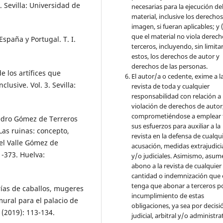
 Sevilla: Universidad de
necesarias para la ejecución de
material, inclusive los derecho
imagen, si fueran aplicables; y (
que el material no viola derec
España y Portugal. T. I.
terceros, incluyendo, sin limita
estos, los derechos de autor y
derechos de las personas.
e los artífices que
El autor/a o cedente, exime a l
nclusive. Vol. 3. Sevilla:
revista de toda y cualquier
responsabilidad con relación a 
violación de derechos de autor
comprometiéndose a emplear 
Pedro Gómez de Terreros
sus esfuerzos para auxiliar a la
Las ruinas: concepto,
revista en la defensa de cualqu
el Valle Gómez de
acusación, medidas extrajudici
1-373. Huelva:
y/o judiciales. Asimismo, asume
abono a la revista de cualquier
cantidad o indemnización que 
tenga que abonar a terceros po
rías de caballos, mugeres
incumplimiento de estas
ural para el palacio de
obligaciones, ya sea por decisi
 (2019): 113-134.
judicial, arbitral y/o administra