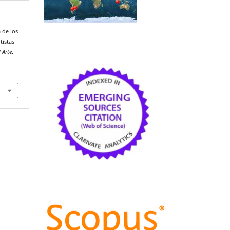
a de los
tistas
l Arte
.