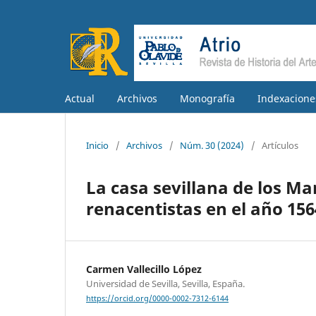
Actual
Archivos
Monografía
Indexacione
Inicio
/
Archivos
/
Núm. 30 (2024)
/
Artículos
La casa sevillana de los M
renacentistas en el año 156
Carmen Vallecillo López
Universidad de Sevilla, Sevilla, España.
https://orcid.org/0000-0002-7312-6144