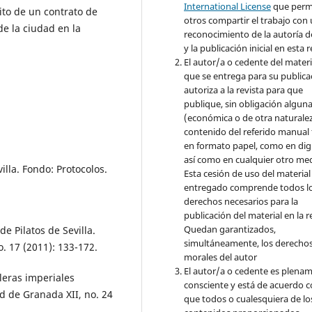
International License
que perm
ito de un contrato de
otros compartir el trabajo con
de la ciudad en la
reconocimiento de la autoría d
y la publicación inicial en esta r
El autor/a o cedente del materi
que se entrega para su publica
autoriza a la revista para que
publique, sin obligación algun
(económica o de otra naturalez
contenido del referido manual
en formato papel, como en digi
así como en cualquier otro med
villa. Fondo: Protocolos.
Esta cesión de uso del material
entregado comprende todos l
derechos necesarios para la
publicación del material en la r
Quedan garantizados,
e Pilatos de Sevilla.
simultáneamente, los derecho
o. 17 (2011): 133-172.
morales del autor
El autor/a o cedente es plena
leras imperiales
consciente y está de acuerdo 
d de Granada XII, no. 24
que todos o cualesquiera de lo