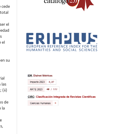
e cede
 total
ser el
piedad
os
 el
 en su
ial
 las
 (ii)
os de
 la
ue
s,