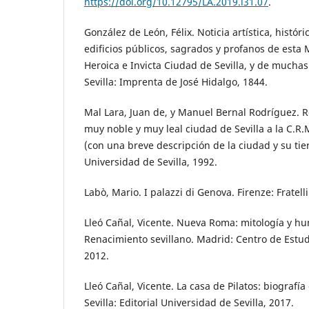
https://doi.org/10.12795/LA.2019.i31.07
.
González de León, Félix. Noticia artística, históri
edificios públicos, sagrados y profanos de esta
Heroica e Invicta Ciudad de Sevilla, y de muchas
Sevilla: Imprenta de José Hidalgo, 1844.
Mal Lara, Juan de, y Manuel Bernal Rodríguez. R
muy noble y muy leal ciudad de Sevilla a la C.R.M.
(con una breve descripción de la ciudad y su tierr
Universidad de Sevilla, 1992.
Labò, Mario. I palazzi di Genova. Firenze: Fratelli
Lleó Cañal, Vicente. Nueva Roma: mitología y h
Renacimiento sevillano. Madrid: Centro de Estu
2012.
Lleó Cañal, Vicente. La casa de Pilatos: biografía
Sevilla: Editorial Universidad de Sevilla, 2017.