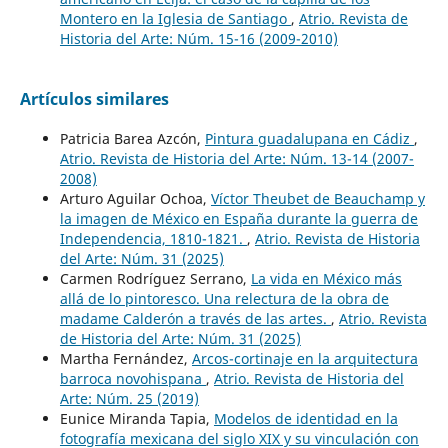
Montero en la Iglesia de Santiago
,
Atrio. Revista de
Historia del Arte: Núm. 15-16 (2009-2010)
Artículos similares
Patricia Barea Azcón,
Pintura guadalupana en Cádiz
,
Atrio. Revista de Historia del Arte: Núm. 13-14 (2007-
2008)
Arturo Aguilar Ochoa,
Víctor Theubet de Beauchamp y
la imagen de México en España durante la guerra de
Independencia, 1810-1821.
,
Atrio. Revista de Historia
del Arte: Núm. 31 (2025)
Carmen Rodríguez Serrano,
La vida en México más
allá de lo pintoresco. Una relectura de la obra de
madame Calderón a través de las artes.
,
Atrio. Revista
de Historia del Arte: Núm. 31 (2025)
Martha Fernández,
Arcos-cortinaje en la arquitectura
barroca novohispana
,
Atrio. Revista de Historia del
Arte: Núm. 25 (2019)
Eunice Miranda Tapia,
Modelos de identidad en la
fotografía mexicana del siglo XIX y su vinculación con