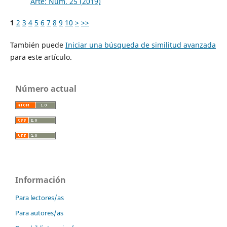
Arte: Núm. 25 (2019)
1
2
3
4
5
6
7
8
9
10
>
>>
También puede
Iniciar una búsqueda de similitud avanzada
para este artículo.
Número actual
Información
Para lectores/as
Para autores/as