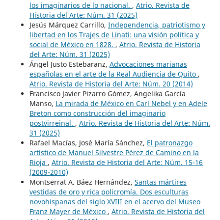
los imaginarios de lo nacional.
,
Atrio. Revista de
Historia del Arte: Núm. 31 (2025)
Jesús Márquez Carrillo,
Independencia, patriotismo y
libertad en los Trajes de Linati: una visión política y
social de México en 1828.
,
Atrio. Revista de Historia
del Arte: Núm. 31 (2025)
Ángel Justo Estebaranz,
Advocaciones marianas
españolas en el arte de la Real Audiencia de Quito
,
Atrio. Revista de Historia del Arte: Núm. 20 (2014)
Francisco Javier Pizarro Gómez, Angelika García
Manso,
La mirada de México en Carl Nebel y en Adele
Breton como construcción del imaginario
postvirreinal.
,
Atrio. Revista de Historia del Arte: Núm.
31 (2025)
Rafael Macías, José María Sánchez,
El patronazgo
artístico de Manuel Silvestre Pérez de Camino en la
Rioja
,
Atrio. Revista de Historia del Arte: Núm. 15-16
(2009-2010)
Montserrat A. Báez Hernández,
Santas mártires
vestidas de oro y rica policromía. Dos esculturas
novohispanas del siglo XVIII en el acervo del Museo
Franz Mayer de México
,
Atrio. Revista de Historia del