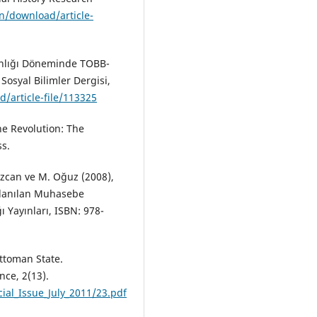
en/download/article-
anlığı Döneminde TOBB-
 Sosyal Bilimler Dergisi,
d/article-file/113325
he Revolution: The
ss.
 Özcan ve M. Oğuz (2008),
llanılan Muhasebe
 Yayınları, ISBN: 978-
ttoman State.
nce, 2(13).
cial_Issue_July_2011/23.pdf