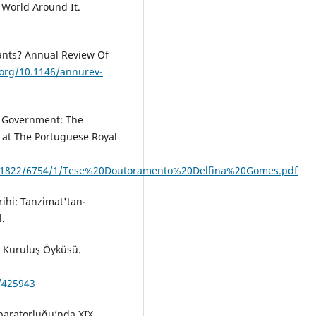
 World Around It.
ants? Annual Review Of
.org/10.1146/annurev-
l Government: The
g at The Portuguese Royal
am/1822/6754/1/Tese%20Doutoramento%20Delfina%20Gomes.pdf
ihi: Tanzimat'tan-
l.
in Kuruluş Öyküsü.
e/425943
paratorluğu’nda XIX.