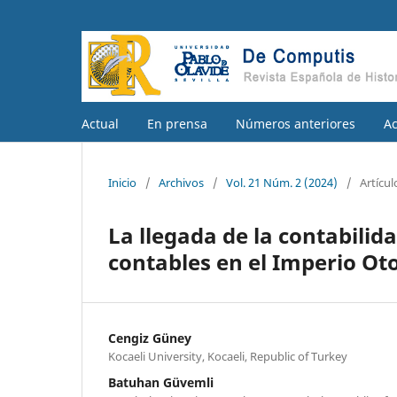
Actual
En prensa
Números anteriores
A
Inicio
/
Archivos
/
Vol. 21 Núm. 2 (2024)
/
Artícul
La llegada de la contabilid
contables en el Imperio Ot
Cengiz Güney
Kocaeli University, Kocaeli, Republic of Turkey
Batuhan Güvemli