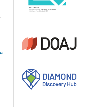
,
ual