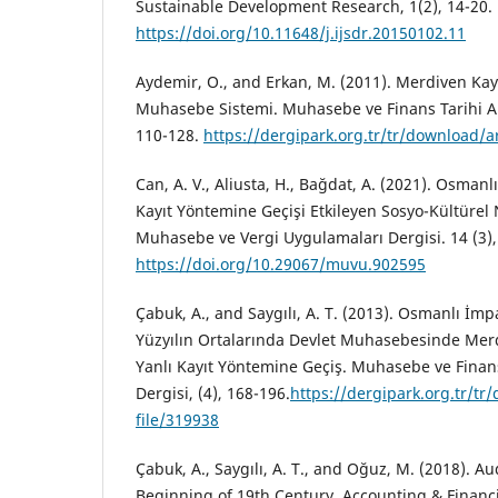
Sustainable Development Research, 1(2), 14-20.
https://doi.org/10.11648/j.ijsdr.20150102.11
Aydemir, O., and Erkan, M. (2011). Merdiven K
Muhasebe Sistemi. Muhasebe ve Finans Tarihi Ara
110-128.
https://dergipark.org.tr/tr/download/ar
Can, A. V., Aliusta, H., Bağdat, A. (2021). Osmanlı
Kayıt Yöntemine Geçişi Etkileyen Sosyo-Kültürel 
Muhasebe ve Vergi Uygulamaları Dergisi. 14 (3),
https://doi.org/10.29067/muvu.902595
Çabuk, A., and Saygılı, A. T. (2013). Osmanlı İm
Yüzyılın Ortalarında Devlet Muhasebesinde Mer
Yanlı Kayıt Yöntemine Geçiş. Muhasebe ve Finans
Dergisi, (4), 168-196.
https://dergipark.org.tr/tr
file/319938
Çabuk, A., Saygılı, A. T., and Oğuz, M. (2018). Au
Beginning of 19th Century. Accounting & Financi