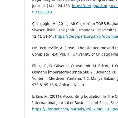
Journal, (14), 124-156.
https://dergipark.org.tr/
file/395840
Çavuşoğlu, H. (2011). Ali Coşkun'un TOBB Başk
Siyaset İlişkisi. Eskişehir Osmangazi Üniversitesi
12(1), 51-61.
https://dergipark.org.tr/tr/downloa
De Tocqueville, A. (1998). The Old Regime and t
Complete Text (Vol. 1). University of Chicago Pre
Elitaş, C., O. Güvemli, O. Aydemir, M. Erkan, U.
Osmanlı İmparatorluğu’nda 500 Yıl Boyunca Ku
Yöntemi: Merdiven Yöntemi, T.C. Maliye Bakanlığı
975-8195-16-9, Ankara, Nisan.
Erkan, M. (2011). Accounting Education in The O
International Journal of Business and Social Scie
https://ijbssnet.com/journals/Vol._2_No._13_Spe