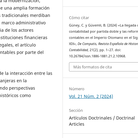
ia la modernización,
de una amplia formación
 tradicionales merdiban
Cómo citar
el marco administrativo
Güney, C. y Güvemli, B. (2024) «La llegada 
ia de los actores
contabilidad por partida doble y las refor
nstituciones financieras
contables en el Imperio Otomano en el Sig
XIX»,
De Computis, Revista Española de Histori
egales, el artículo
Contabilidad
, 21(2), pp. 1–27. doi:
ntables por parte del
10.26784/issn.1886-1881.21.2.10968.
Más formatos de cita
e la interacción entre las
ranjeras en la
endo perspectivas
Número
históricos como
Vol. 21 Núm. 2 (2024)
Sección
Artículos Doctrinales / Doctrinal
Articles