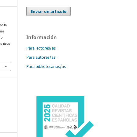
Enviar un artículo
de la
mas
Información
lo
a de la
Para lectores/as
Para autores/as
Para bibliotecarios/as