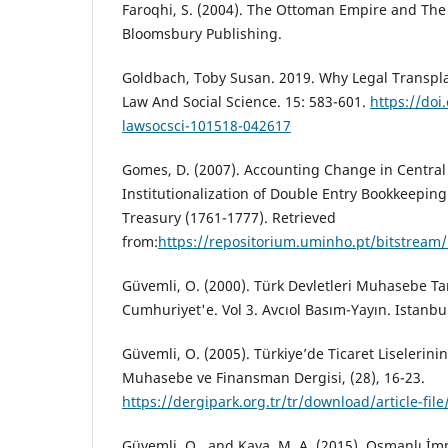
Faroqhi, S. (2004). The Ottoman Empire and The
Bloomsbury Publishing.
Goldbach, Toby Susan. 2019. Why Legal Transpl
Law And Social Science. 15: 583-601.
https://doi
lawsocsci-101518-042617
Gomes, D. (2007). Accounting Change in Centra
Institutionalization of Double Entry Bookkeepin
Treasury (1761-1777). Retrieved
from:
https://repositorium.uminho.pt/bitstre
Güvemli, O. (2000). Türk Devletleri Muhasebe Tar
Cumhuriyet'e. Vol 3. Avcıol Basım-Yayın. Istanbu
Güvemli, O. (2005). Türkiye’de Ticaret Liselerin
Muhasebe ve Finansman Dergisi, (28), 16-23.
https://dergipark.org.tr/tr/download/article-fil
Güvemli, O., and Kaya, M. A. (2015). Osmanlı İm