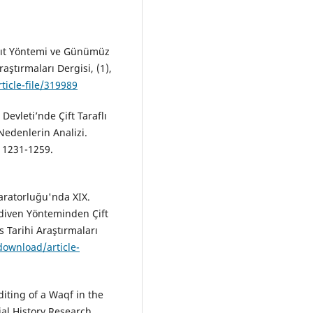
ayıt Yöntemi ve Günümüz
ştırmaları Dergisi, (1),
ticle-file/319989
 Devleti’nde Çift Taraflı
Nedenlerin Analizi.
 1231-1259.
paratorluğu'nda XIX.
diven Yönteminden Çift
 Tarihi Araştırmaları
/download/article-
diting of a Waqf in the
al History Research