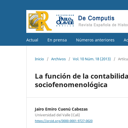
Actual
En prensa
Números anteriores
A
Inicio
/
Archivos
/
Vol. 10 Núm. 18 (2013)
/
Artícu
La función de la contabilid
sociofenomenológica
Jairo Emiro Cuenú Cabezas
Universidad del Valle (Cali)
https://orcid.org/0000-0001-9727-0020