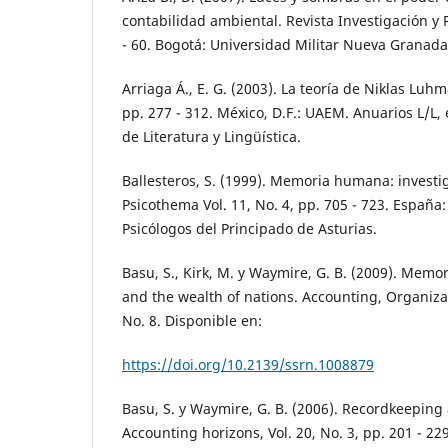
contabilidad ambiental. Revista Investigación y R
- 60. Bogotá: Universidad Militar Nueva Granada
Arriaga Á., E. G. (2003). La teoría de Niklas Lu
pp. 277 - 312. México, D.F.: UAEM. Anuarios L/L, 
de Literatura y Lingüística.
Ballesteros, S. (1999). Memoria humana: investig
Psicothema Vol. 11, No. 4, pp. 705 - 723. España:
Psicólogos del Principado de Asturias.
Basu, S., Kirk, M. y Waymire, G. B. (2009). Memor
and the wealth of nations. Accounting, Organizat
No. 8. Disponible en:
https://doi.org/10.2139/ssrn.1008879
Basu, S. y Waymire, G. B. (2006). Recordkeepin
Accounting horizons, Vol. 20, No. 3, pp. 201 - 22