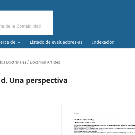
cerca de
Listado de evaluadores-as
Indexación
los Doctrinales / Doctrinal Articles
ad. Una perspectiva