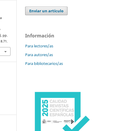
Enviar un artículo
la
a
Información
), pp.
8.71.
Para lectores/as
Para autores/as
Para bibliotecarios/as