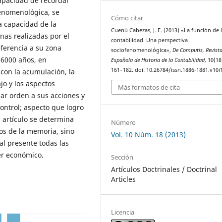
capacidad de recordar
fenomenológica, se
Cómo citar
a capacidad de la
Cuenú Cabezas, J. E. (2013) «La función de 
as realizadas por el
contabilidad. Una perspectiva
ferencia a su zona
sociofenomenológica»,
De Computis, Revist
6000 años, en
Española de Historia de la Contabilidad
, 10(18
161–182. doi: 10.26784/issn.1886-1881.v10i1
con la acumulación, la
jo y los aspectos
Más formatos de cita
dar orden a sus acciones y
ontrol; aspecto que logro
l artículo se determina
Número
los de la memoria, sino
Vol. 10 Núm. 18 (2013)
al presente todas las
er económico.
Sección
Artículos Doctrinales / Doctrinal
Articles
Licencia