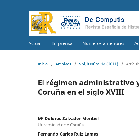
Actual
En prensa
Números anteriores
A
Inicio
/
Archivos
/
Vol. 8 Núm. 14 (2011)
/
Artícul
El régimen administrativo y
Coruña en el siglo XVIII
Mª Dolores Salvador Montiel
Universidad de A Coruña
Fernando Carlos Ruiz Lamas