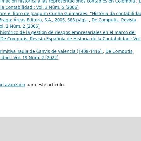
imación histórica a las representaciones contables en Colombia
,
la Contabilidad.: Vol. 3 Núm. 5 (2006)
re el libro de Joaquim Cunha Guimarães: "História da contabilida
aga: Áreas Editora, S.A., 2005, 568 págs.
,
De Computis, Revista
ol. 2 Núm. 2 (2005)
 histórico de la gestión de riesgos empresariales en el marco del
,
De Computis, Revista Española de Historia de la Contabilidad.: Vol.
rimitiva Taula de Canvis de Valencia (1408-1416)
,
De Computis,
idad.: Vol. 19 Núm. 2 (2022)
tud avanzada
para este artículo.