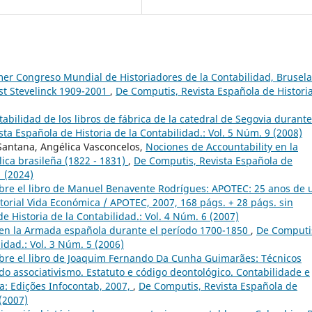
mer Congreso Mundial de Historiadores de la Contabilidad, Brusela
st Stevelinck 1909-2001
,
De Computis, Revista Española de Histori
tabilidad de los libros de fábrica de la catedral de Segovia durant
ta Española de Historia de la Contabilidad.: Vol. 5 Núm. 9 (2008)
 Santana, Angélica Vasconcelos,
Nociones de Accountability en la
lica brasileña (1822 - 1831)
,
De Computis, Revista Española de
1 (2024)
bre el libro de Manuel Benavente Rodrígues: APOTEC: 25 anos de
itorial Vida Económica / APOTEC, 2007, 168 págs. + 28 págs. sin
e Historia de la Contabilidad.: Vol. 4 Núm. 6 (2007)
en la Armada española durante el período 1700-1850
,
De Computi
idad.: Vol. 3 Núm. 5 (2006)
bre el libro de Joaquim Fernando Da Cunha Guimarães: Técnicos
 do associativismo. Estatuto e código deontológico. Contabilidade e
a: Edições Infocontab, 2007,
,
De Computis, Revista Española de
 (2007)