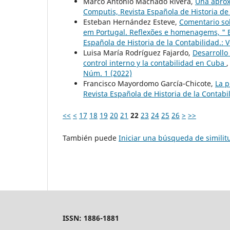
Marco Antonio Machado Rivera,
Una aprox
Computis, Revista Española de Historia de 
Esteban Hernández Esteve,
Comentario sob
em Portugal. Reflexões e homenagems, " Br
Española de Historia de la Contabilidad.: V
Luisa María Rodríguez Fajardo,
Desarrollo
control interno y la contabilidad en Cuba
Núm. 1 (2022)
Francisco Mayordomo García-Chicote,
La p
Revista Española de Historia de la Contabil
<<
<
17
18
19
20
21
22
23
24
25
26
>
>>
También puede
Iniciar una búsqueda de simili
ISSN: 1886-1881