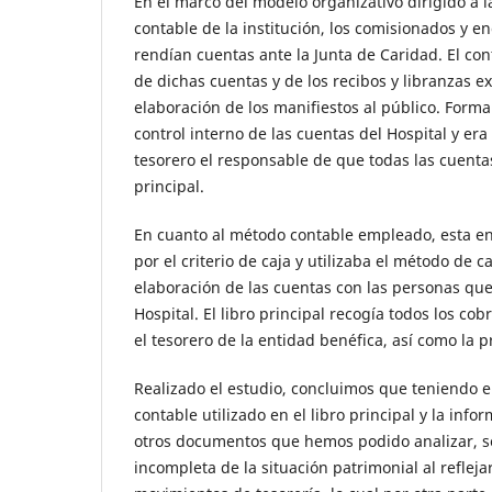
En el marco del modelo organizativo dirigido a 
contable de la institución, los comisionados y e
rendían cuentas ante la Junta de Caridad. El co
de dichas cuentas y de los recibos y libranzas e
elaboración de los manifiestos al público. Form
control interno de las cuentas del Hospital y era
tesorero el responsable de que todas las cuentas
principal.
En cuanto al método contable empleado, esta en
por el criterio de caja y utilizaba el método de c
elaboración de las cuentas con las personas qu
Hospital. El libro principal recogía todos los co
el tesorero de la entidad benéfica, así como la p
Realizado el estudio, concluimos que teniendo 
contable utilizado en el libro principal y la inf
otros documentos que hemos podido analizar, s
incompleta de la situación patrimonial al reflej