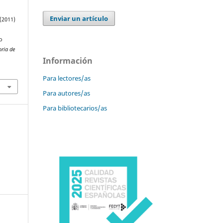
Enviar un artículo
 (2011)
o
oria de
Información
Para lectores/as
Para autores/as
Para bibliotecarios/as