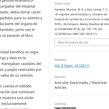
la gestión económico-
Cómo citar
ncargados del Hospital
Salvador Montiel, M. D. y Ruiz Lamas, F. C.
ntador, debía tomar razón
«El régimen administrativo y contable del
xpedidos para su asiento y
hospital de caridad de La Coruña en el sigl
aba parte del órgano de
XVIII»,
De Computis, Revista Española de Hist
la Contabilidad
, 8(14), pp. 156–178. doi:
 también, junto con el
10.26784/issn.1886-1881.v8i14.111.
 se pasaran al libro
Más formatos de cita
tidad benéfica se regía
argo y data en la
Número
e manejaban caudales del
Vol. 8 Núm. 14 (2011)
bros y pagos realizados por
rueba de su revisión.
Sección
Artículos Doctrinales / Doctrinal
en cuenta el método
Articles
ormación que contienen
e muestra una visión
ar exclusivamente
Licencia