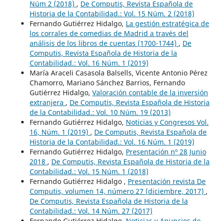
Núm 2 (2018)
,
De Computis, Revista Española de
Historia de la Contabilidad.: Vol. 15 Núm. 2 (2018)
Fernando Gutiérrez Hidalgo,
La gestión estratégica de
los corrales de comedias de Madrid a través del
análisis de los libros de cuentas (1700-1744)
,
De
Computis, Revista Española de Historia de la
Contabilidad.: Vol. 16 Núm. 1 (2019)
María Araceli Casasola Balsells, Vicente Antonio Pérez
Chamorro, Mariano Sánchez Barrios, Fernando
Gutiérrez Hidalgo,
Valoración contable de la inversión
extranjera
,
De Computis, Revista Española de Historia
de la Contabilidad.: Vol. 10 Núm. 19 (2013)
Fernando Gutiérrez Hidalgo,
Noticias y Congresos Vol.
16, Núm. 1 (2019)
,
De Computis, Revista Española de
Historia de la Contabilidad.: Vol. 16 Núm. 1 (2019)
Fernando Gutiérrez Hidalgo,
Presentación nº 28 Junio
2018
,
De Computis, Revista Española de Historia de la
Contabilidad.: Vol. 15 Núm. 1 (2018)
Fernando Gutiérrez Hidalgo ,
Presentación revista De
Computis, volumen 14, número 27 (diciembre, 2017)
,
De Computis, Revista Española de Historia de la
Contabilidad.: Vol. 14 Núm. 27 (2017)
Fernando Gutiérrez Hidalgo,
Noticias y Anuncios de