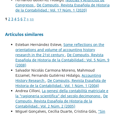
Congresos
,
De Computis, Revista Española de Historia
de la Contabilidad.: Vol. 17 Núm. 1 (2020)
1
2
3
4
5
6
7
>
>>
Artículos similares
Esteban Hernández Esteve,
Some reflections on the
orientations and volume of accounting history
research in the 21st century
,
De Computis, Revista
Española de Historia de la Contabilidad.: Vol. 5 Núm. 9
(2008)
Salvador Nicolás Carmona Moreno, Mahmoud
Ezzamel, Fernando Gutiérrez Hidalgo,
Accounting
History Research
,
De Computis, Revista Española de
Historia de la Contabilidad.: Vol. 1 Núm. 1 (2004)
Andrea Cilloni,
La genesi della contabilità matriciale e
la "ragioneria scientifica" del secolo decimonono
,
De
Computis, Revista Española de Historia de la
Contabilidad.: Vol. 2 Núm. 2 (2005)
Miguel Gonçalves, Cecília Duarte, Cristina Góis,
“Sin