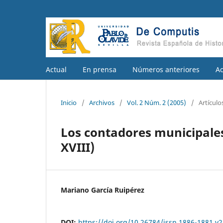
Actual
En prensa
Números anteriores
A
Inicio
/
Archivos
/
Vol. 2 Núm. 2 (2005)
/
Artículo
Los contadores municipales 
XVIII)
Mariano García Ruipérez
DOI:
https://doi.org/10.26784/issn.1886-1881.v2