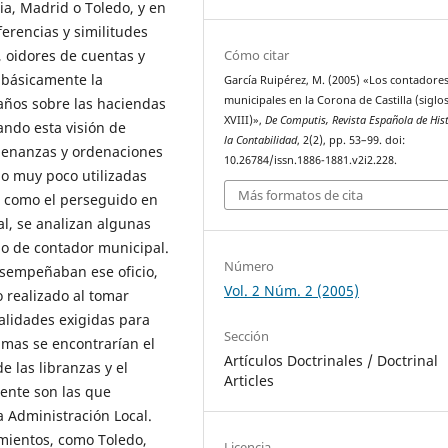
ia, Madrid o Toledo, y en
ferencias y similitudes
Cómo citar
, oidores de cuentas y
a básicamente la
García Ruipérez, M. (2005) «Los contadore
municipales en la Corona de Castilla (siglos
 años sobre las haciendas
XVIII)»,
De Computis, Revista Española de Hist
ndo esta visión de
la Contabilidad
, 2(2), pp. 53–99. doi:
denanzas y ordenaciones
10.26784/issn.1886-1881.v2i2.228.
o muy poco utilizadas
Más formatos de cita
 como el perseguido en
al, se analizan algunas
cio de contador municipal.
Número
sempeñaban ese oficio,
Vol. 2 Núm. 2 (2005)
 realizado al tomar
ualidades exigidas para
Sección
timas se encontrarían el
Artículos Doctrinales / Doctrinal
e las libranzas y el
Articles
mente son las que
 Administración Local.
amientos, como Toledo,
Licencia