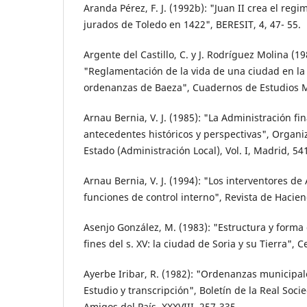
Aranda Pérez, F. J. (1992b): "Juan II crea el regi
jurados de Toledo en 1422", BERESIT, 4, 47- 55.
Argente del Castillo, C. y J. Rodríguez Molina (1
"Reglamentación de la vida de una ciudad en la
ordenanzas de Baeza", Cuadernos de Estudios Med
Arnau Bernia, V. J. (1985): "La Administración fin
antecedentes históricos y perspectivas", Organiz
Estado (Administración Local), Vol. I, Madrid, 54
Arnau Bernia, V. J. (1994): "Los interventores de
funciones de control interno", Revista de Hacien
Asenjo González, M. (1983): "Estructura y forma
fines del s. XV: la ciudad de Soria y su Tierra", C
Ayerbe Iribar, R. (1982): "Ordenanzas municipal
Estudio y transcripción", Boletín de la Real Soc
Amigos del País, XXXVIII, 257-335.