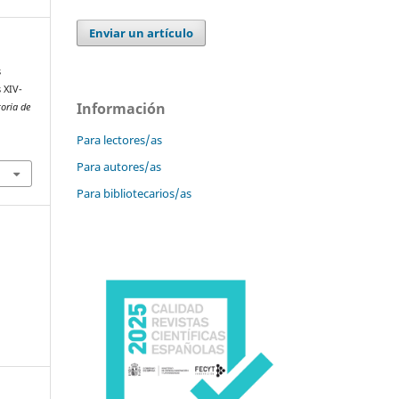
Enviar un artículo
s
 XIV-
Información
oria de
Para lectores/as
Para autores/as
Para bibliotecarios/as