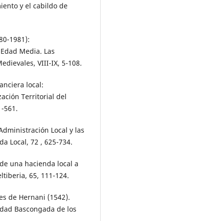
miento y el cabildo de
980-1981):
 Edad Media. Las
ievales, VIII-IX, 5-108.
anciera local:
ación Territorial del
1-561.
 Administración Local y las
da Local, 72 , 625-734.
 de una hacienda local a
eltiberia, 65, 111-124.
es de Hernani (1542).
iedad Bascongada de los