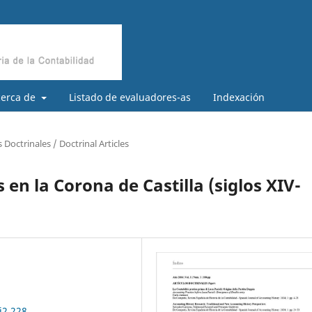
cerca de
Listado de evaluadores-as
Indexación
s Doctrinales / Doctrinal Articles
en la Corona de Castilla (siglos XIV-
i2.228