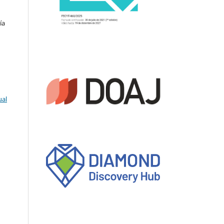
ía
ual