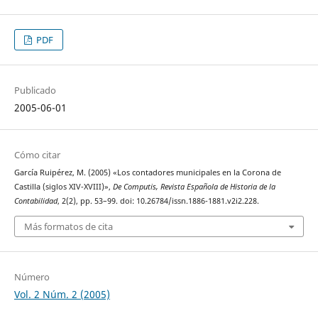
PDF
Publicado
2005-06-01
Cómo citar
García Ruipérez, M. (2005) «Los contadores municipales en la Corona de
Castilla (siglos XIV-XVIII)»,
De Computis, Revista Española de Historia de la
Contabilidad
, 2(2), pp. 53–99. doi: 10.26784/issn.1886-1881.v2i2.228.
Más formatos de cita
Número
Vol. 2 Núm. 2 (2005)