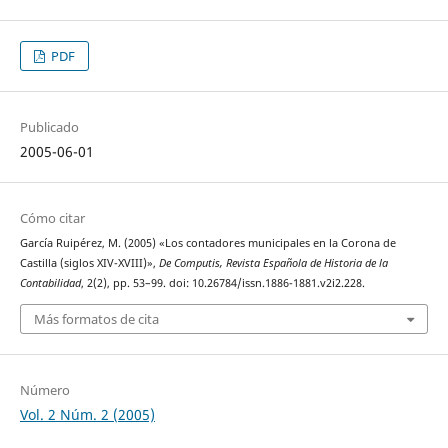
PDF
Publicado
2005-06-01
Cómo citar
García Ruipérez, M. (2005) «Los contadores municipales en la Corona de
Castilla (siglos XIV-XVIII)»,
De Computis, Revista Española de Historia de la
Contabilidad
, 2(2), pp. 53–99. doi: 10.26784/issn.1886-1881.v2i2.228.
Más formatos de cita
Número
Vol. 2 Núm. 2 (2005)