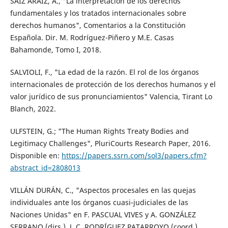
SAIZ ARAIZ, A., "La interpretación de los derechos
fundamentales y los tratados internacionales sobre
derechos humanos", Comentarios a la Constitución
Española. Dir. M. Rodríguez-Piñero y M.E. Casas
Bahamonde, Tomo I, 2018.
SALVIOLI, F., "La edad de la razón. El rol de los órganos
internacionales de protección de los derechos humanos y el
valor jurídico de sus pronunciamientos" Valencia, Tirant Lo
Blanch, 2022.
ULFSTEIN, G.; "The Human Rights Treaty Bodies and
Legitimacy Challenges", PluriCourts Research Paper, 2016.
Disponible en:
https://papers.ssrn.com/sol3/papers.cfm?
abstract_id=2808013
VILLÁN DURÁN, C., "Aspectos procesales en las quejas
individuales ante los órganos cuasi-judiciales de las
Naciones Unidas" en F. PASCUAL VIVES y A. GONZÁLEZ
SERRANO (dirs.), J. C. RODRÍGUEZ PATARROYO (coord.),