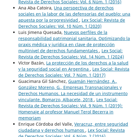
Revista de Derechos Sociales: Vol. 6 Núm. 1 (2016)
Ana Aba Catoira,
Una perspectiva de derechos
sociales en la labor de las defensorías del pueblo: una
apuesta por la progresividad
,
Lex Social: Revista de
Derechos Sociales: Vol. 10 Núm. 1 (2020)
Luis Jimena Quesada,
Nuevos perfiles de la
responsabilidad patrimonial sanitaria. Optimizando la
praxis médica y jurídica en clave de protección
multinivel de derechos fundamentales
,
Lex Social:
Revista de Derechos Sociales: Vol. 14 Núm. 1 (2024)
Víctor Bazán,
La protección de los derechos a la salud
y la seguridad social en Argentina
,
Lex Social: Revista
de Derechos Sociales: Vol. 7 Núm. 1 (2017)
Guacimara Gil Sánchez,
Guamán Hernández, A.,
González Moreno, G., Empresas Transnacionales y
Derechos Humanos. La necesidad de un instrumento
vinculante. Bomarzo, Albacete, 2018
,
Lex Social:
Revista de Derechos Sociales: Vol. 9 Núm. 1 (2019):
Homenaje al profesor Manuel Terol Becerra in
memoriam
Enrique Córdoba del Valle,
Veracruz, entre seguridad
ciudadana y derechos humanos
,
Lex Social: Revista
de Derechos Sociales: Vol. 6 Núm. 2 (2016)