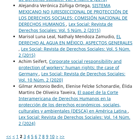
Alejandra Verónica Zúñiga Ortega,
SISTEMA
MEXICANO NO JURISDICCIONAL DE PROTECCIÓN DE
LOS DERECHOS SOCIALES: COMISIÓN NACIONAL DE
DERECHOS HUMANOS
,
Lex Social: Revista de
Derechos Sociales: Vol. 5 Núm. 2 (2015)
Marisol Luna Leal, Nathaly Mendoza Zamudio,
EL
DERECHO AL AGUA EN MÉXICO. ASPECTOS GENERALES
,
Lex Social: Revista de Derechos Sociales: Vol. 5 Núm.
2 (2015)
Achim Seifert,
Corporate social responsibility and
protection of workers’ human rights: the case of
Germany
,
Lex Social: Revista de Derechos Sociales:
Vol. 10 Núm. 2 (2020)
Gilmar Antonio Bedin, Elenise Felzke Schonardie, Élida
Martins De Oliveira Taveira,
El papel de la Corte
Interamericana de Derechos Humanos en la
protección de los derechos económicos, sociales,
culturales y ambientales (DESCA) en América Latina
,
Lex Social: Revista de Derechos Sociales: Vol. 14 Núm.
2 (2024)
<<
<
1
2
3
4
5
6
7
8
9
10
>
>>