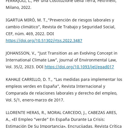
FERRAJOLI, L., Per una Costituzione della Terra, Feltrinelli,
Milano, 2022.
IGARTUA MIRÓ, M. T.,“Prevención de riesgos laborales y
cambio climático”, Revista de Trabajo y Seguridad Social,
CEF, núm. 469, 2022. DOI
https://doi.org/10.51302/rtss.2022.3487
JOHANSSON, V., “Just Transition as an Evolving Concept in
International Climate Law”, Journal of Environmental Law,
Vol. 35/2, 2023. DOI
https://doi.org/10.1093/jel/eqad017
KAHALE CARRILLO, D. T., “Las medidas para implementar los
empleos verdes en España”, Revista Internacional y
Comparada de relaciones laborales y derecho del empleo,
Vol. 5/1, enero-marzo de 2017.
LLORENTE HERAS, R., MORAL CARCEDO, J., CABEZAS ARES,
A., «El Empleo “verde” En España Durante La Crisis:
Estimación De Su Importancia», Encrucijadas. Revista Crítica