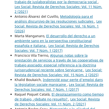
trabajo de iuslaboralistas por la democracia social
,
Lex Social: Revista de Derechos Sociales: Vol. 11 Núm.
2 (2021)
Antonio Álvarez del Cuvillo,
Metodología para el
análisis discursivo de las resoluciones judiciales
,
Lex
Social: Revista de Derechos Sociales: Vol. 16 Núm. 1
(2026)
Marta Manganaro,
El desarrollo del derecho a un
ambiente sano en la perspectiva constitucional
española e italiana
,
Lex Social: Revista de Derechos
Sociales: Vol. 7 Núm. 1 (2017)
Francisco Vila Tierno,
Algunas notas sobre la
prestación de servicios a través de las cooperativas de
trabajo asociado: especial referencia a la doctrina
jurisprudencial reciente sobre Servicarne
,
Lex Social:
Revista de Derechos Sociales: Vol. 15 Núm. 2 (2025)
Khalid Boukaich,
Indemnité pour perte d'emploi dans
la législation sociale marocaine
,
Lex Social: Revista de
Derechos Sociales: Vol. 7 Núm. 1 (2017)
Raquel Poquet Catalá,
El desplazamiento como tiempo
de trabajo, ¿debate no resuelto?
,
Lex Social: Revista
de Derechos Sociales: Vol. 11 Núm. 2 (2021)
Antonio Baylos Grau,
Bienvenida a la «Ciudad del