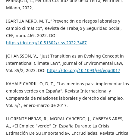
FERRAJOLI, L., Per una Costituzione della Terra, Feltrinelli,
Milano, 2022.
IGARTUA MIRÓ, M. T.,“Prevención de riesgos laborales y
cambio climático”, Revista de Trabajo y Seguridad Social,
CEF, núm. 469, 2022. DOI
https://doi.org/10.51302/rtss.2022.3487
JOHANSSON, V., “Just Transition as an Evolving Concept in
International Climate Law”, Journal of Environmental Law,
Vol. 35/2, 2023. DOI
https://doi.org/10.1093/jel/eqad017
KAHALE CARRILLO, D. T., “Las medidas para implementar los
empleos verdes en España”, Revista Internacional y
Comparada de relaciones laborales y derecho del empleo,
Vol. 5/1, enero-marzo de 2017.
LLORENTE HERAS, R., MORAL CARCEDO, J., CABEZAS ARES,
A., «El Empleo “verde” En España Durante La Crisis:
Estimación De Su Importancia», Encrucijadas. Revista Crítica