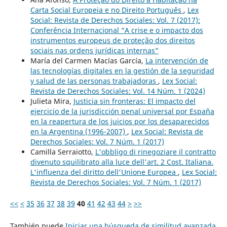
Carta Social Europeia e no Direito Português
,
Lex
Social: Revista de Derechos Sociales: Vol. 7 (2017):
Conferência Internacional “A crise e o impacto dos
instrumentos europeus de proteção dos direitos
sociais nas ordens jurídicas internas”
María del Carmen Macías García,
La intervención de
las tecnologías digitales en la gestión de la seguridad
y salud de las personas trabajadoras
,
Lex Social:
Revista de Derechos Sociales: Vol. 14 Núm. 1 (2024)
Julieta Mira,
Justicia sin fronteras: El impacto del
ejercicio de la jurisdicción penal universal por España
en la reapertura de los juicios por los desaparecidos
en la Argentina (1996-2007)
,
Lex Social: Revista de
Derechos Sociales: Vol. 7 Núm. 1 (2017)
Camilla Serraiotto,
L'obbligo di rinegoziare il contratto
divenuto squilibrato alla luce dell'art. 2 Cost. Italiana.
L'influenza del diritto dell'Unione Europea
,
Lex Social:
Revista de Derechos Sociales: Vol. 7 Núm. 1 (2017)
<<
<
35
36
37
38
39
40
41
42
43
44
>
>>
También puede
Iniciar una búsqueda de similitud avanzada