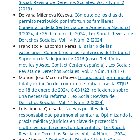
Social: Revista de Derechos Sociales: Vol. 9 Núm. 2
(2019)
Delyana Milenova Koseva,
Cómputo de los días de
permiso retribuido por infortunios familiares.
Comentario de la Sentencia de la Audiencia Nacional
9/2024, de 25 de enero de 2024
,
Lex Social: Revista de
Derechos Sociales: Vol. 14 Núm. 2 (2024)
Francisco R. Lacomba Pérez,
El salario de las
vacaciones. Comentario a las sentencias del Tribunal
Supremo de 8 de junio de 2016 (casos Telefónica
móviles y Asoc. Contact Center española)
,
Lex Social:
Revista de Derechos Sociales: Vol. 7 Núm. 1 (2017)
Manuel José Moreno Pueyo,
Incapacidad permanente
total y extinción del contrato de trabajo tras la STJUE
de 18 de enero de 2024, C-631/22: reflexiones sobre
una necesaria reforma
,
Lex Social: Revista de
Derechos Sociales: Vol. 14 Núm. 2 (2024)
Luis Jimena Quesada,
Nuevos perfiles de la
responsabilidad patrimonial sanitaria. Optimizando la
praxis médica y jurídica en clave de protección
multinivel de derechos fundamentales
,
Lex Social:
Revista de Derechos Sociales: Vol. 14 Núm. 1 (2024)
Ana Afonso,
A Proteção do Direito à Habitação na