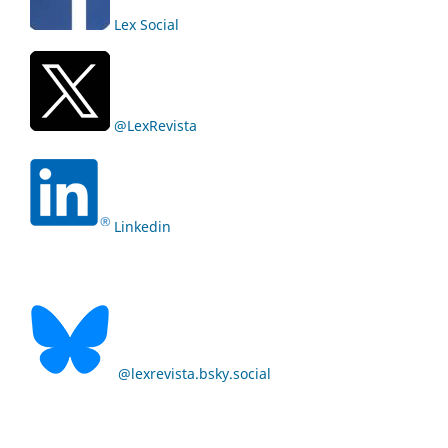
Lex Social
@LexRevista
Linkedin
@lexrevista.bsky.social