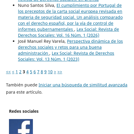
Nuno Santos Silva,
El cumplimiento por Portugal de
los preceptos de la carta social europea revisada en
materia de seguridad social. Un análisis comparado
con el derecho español, por la vía de control de
informes gubernamentales
,
Lex Social: Revista de
Derechos Sociales: Vol. 16 Núm. 1 (2026)
José Manuel Rey Varela,
Perspectiva dinámica de los
derechos sociales y retos para una buena
administración
,
Lex Social: Revista de Derechos
Sociales: Vol. 13 Núm. 1 (2023)
<<
<
1
2
3
4
5
6
7
8
9
10
>
>>
También puede
Iniciar una búsqueda de similitud avanzada
para este artículo.
Redes sociales