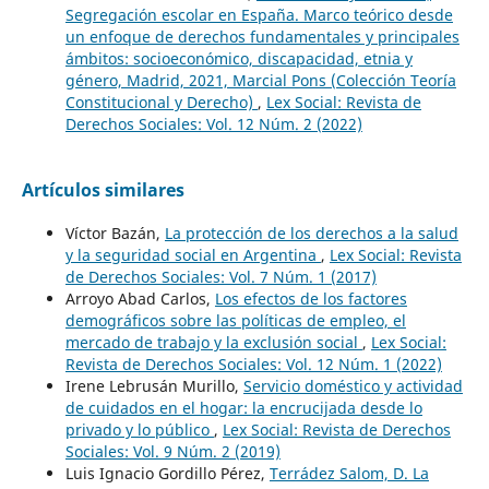
Segregación escolar en España. Marco teórico desde
un enfoque de derechos fundamentales y principales
ámbitos: socioeconómico, discapacidad, etnia y
género, Madrid, 2021, Marcial Pons (Colección Teoría
Constitucional y Derecho)
,
Lex Social: Revista de
Derechos Sociales: Vol. 12 Núm. 2 (2022)
Artículos similares
Víctor Bazán,
La protección de los derechos a la salud
y la seguridad social en Argentina
,
Lex Social: Revista
de Derechos Sociales: Vol. 7 Núm. 1 (2017)
Arroyo Abad Carlos,
Los efectos de los factores
demográficos sobre las políticas de empleo, el
mercado de trabajo y la exclusión social
,
Lex Social:
Revista de Derechos Sociales: Vol. 12 Núm. 1 (2022)
Irene Lebrusán Murillo,
Servicio doméstico y actividad
de cuidados en el hogar: la encrucijada desde lo
privado y lo público
,
Lex Social: Revista de Derechos
Sociales: Vol. 9 Núm. 2 (2019)
Luis Ignacio Gordillo Pérez,
Terrádez Salom, D. La