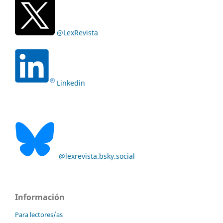
@LexRevista
Linkedin
@lexrevista.bsky.social
Información
Para lectores/as