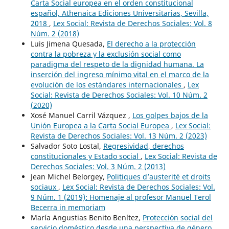
Carta Social europea en el orden constitucional
español, Athenaica Ediciones Universitarias, Sevilla,
2018
,
Lex Social: Revista de Derechos Sociales: Vol. 8
Núm. 2 (2018)
Luis Jimena Quesada,
El derecho a la protección
contra la pobreza y la exclusión social como
paradigma del respeto de la dignidad humana. La
inserción del ingreso mínimo vital en el marco de la
evolución de los estándares internacionales
,
Lex
Social: Revista de Derechos Sociales: Vol. 10 Núm. 2
(2020)
Xosé Manuel Carril Vázquez ,
Los golpes bajos de la
Unión Europea a la Carta Social Europea
,
Lex Social:
Revista de Derechos Sociales: Vol. 13 Núm. 2 (2023)
Salvador Soto Lostal,
Regresividad, derechos
constitucionales y Estado social
,
Lex Social: Revista de
Derechos Sociales: Vol. 3 Núm. 2 (2013)
Jean Michel Belorgey,
Politiques d’austerité et droits
sociaux
,
Lex Social: Revista de Derechos Sociales: Vol.
9 Núm. 1 (2019): Homenaje al profesor Manuel Terol
Becerra in memoriam
María Angustias Benito Benítez,
Protección social del
servicio doméstico desde una perspectiva de género
,