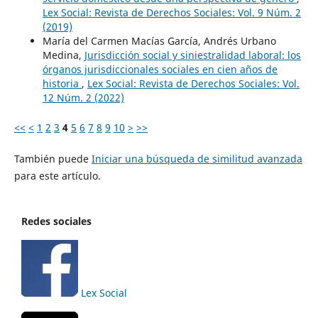
Lex Social: Revista de Derechos Sociales: Vol. 9 Núm. 2
(2019)
María del Carmen Macías García, Andrés Urbano
Medina,
Jurisdicción social y siniestralidad laboral: los
órganos jurisdiccionales sociales en cien años de
historia
,
Lex Social: Revista de Derechos Sociales: Vol.
12 Núm. 2 (2022)
<<
<
1
2
3
4
5
6
7
8
9
10
>
>>
También puede
Iniciar una búsqueda de similitud avanzada
para este artículo.
Redes sociales
Lex Social