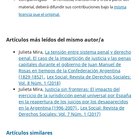
material, deberá difundir sus contribuciones bajo la
misma
licencia que el original.
Artículos más leídos del mismo autor/a
Julieta Mira,
La tensión entre sistema penal y derecho
penal. El caso de la impartición de justicia y las penas
capitales durante el gobierno de Juan Manuel de
Rosas en tiempos de la Confederación Argentina
(1829-1852)
,
Lex Social: Revista de Derechos Sociales:
Vol. 8 Núm. 1 (2018)
Julieta Mira,
Justicia sin fronteras: El impacto del
ejercicio de la jurisdicción penal universal por España
en la reapertura de los juicios por los desaparecidos
en la Argentina (1996-2007)
,
Lex Social: Revista de
Derechos Sociales: Vol. 7 Núm. 1 (2017)
Artículos similares