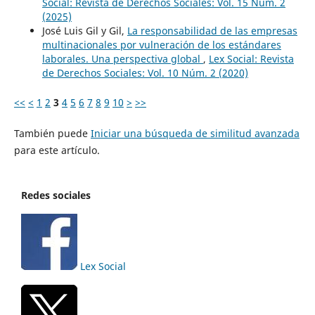
Social: Revista de Derechos Sociales: Vol. 15 Núm. 2
(2025)
José Luis Gil y Gil,
La responsabilidad de las empresas
multinacionales por vulneración de los estándares
laborales. Una perspectiva global
,
Lex Social: Revista
de Derechos Sociales: Vol. 10 Núm. 2 (2020)
<<
<
1
2
3
4
5
6
7
8
9
10
>
>>
También puede
Iniciar una búsqueda de similitud avanzada
para este artículo.
Redes sociales
Lex Social