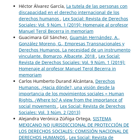
Héctor Álvarez García,
La tutela de las personas con
discapacidad en el derecho internacional de los
derechos humanos
,
Lex Social: Revista de Derechos
Sociales: Vol. 9 Núm. 1 (2019): Homenaje al profesor
Manuel Terol Becerra in memoriam
Guacimara Gil Sánchez,
Guamán Hernández, A.,
González Moreno, G., Empresas Transnacionales y
Derechos Humanos. La necesidad de un instrumento
vinculante. Bomarzo, Albacete, 2018
,
Lex Social:
Revista de Derechos Sociales: Vol. 9 Núm. 1 (2019):
Homenaje al profesor Manuel Terol Becerra in
memoriam
Carlos Humberto Durand Alcántara,
Derechos
Humanos. ¿Hacia dónde?, una visión desde la
importancia de los movimientos sociales = Human
Rights. ¿Where to? A view from the importance of
social movements
,
Lex Social: Revista de Derechos
Sociales: Vol. 3 Núm. 2 (2013)
Alejandra Verónica Zúñiga Ortega,
SISTEMA
MEXICANO NO JURISDICCIONAL DE PROTECCIÓN DE
LOS DERECHOS SOCIALES: COMISIÓN NACIONAL DE
DERECHOS HUMANOS
,
Lex Social: Revista de