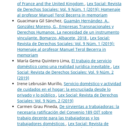
of France and the United Kingdom
,
Lex Social: Revista
de Derechos Sociales: Vol. 9 Núm. 1 (2019): Homenaje
al profesor Manuel Terol Becerra in memoriam
Guacimara Gil Sánchez,
Guamán Hernández, A.,
González Moreno, G., Empresas Transnacionales y
Derechos Humanos. La necesidad de un instrumento
vinculante. Bomarzo, Albacete, 2018
,
Lex Social:
Revista de Derechos Sociales: Vol. 9 Núm. 1 (2019):
Homenaje al profesor Manuel Terol Becerra in
memoriam
María Gema Quintero Lima,
El trabajo de servicio
doméstico como una realidad jurídica inevitable
,
Lex
Social: Revista de Derechos Sociales: Vol. 9 Núm. 2
(2019)
Irene Lebrusán Murillo,
Servicio doméstico y actividad
de cuidados en el hogar: la encrucijada desde lo
privado y lo público
,
Lex Social: Revista de Derechos
Sociales: Vol. 9 Núm. 2 (2019)
Carmen Grau Pineda,
De sirvientas a trabajadoras: la
necesaria ratificación del Convenio 189 OIT sobre
trabajo decente para las trabajadoras y los
trabajadores domésticos
,
Lex Social: Revista de