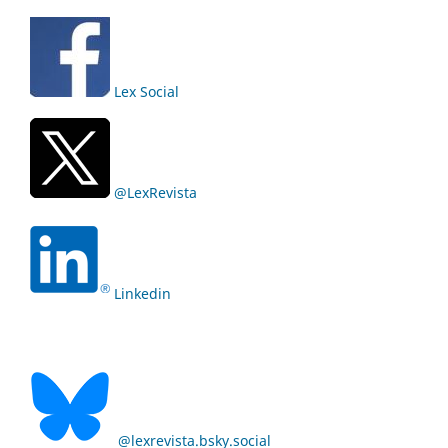
Lex Social
@LexRevista
Linkedin
@lexrevista.bsky.social