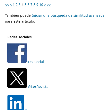
<<
<
1
2
3
4
5
6
7
8
9
10
>
>>
También puede
Iniciar una búsqueda de similitud avanzada
para este artículo.
Redes sociales
Lex Social
@LexRevista