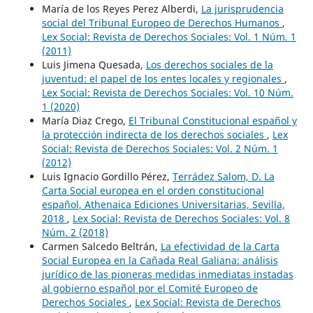
María de los Reyes Perez Alberdi,
La jurisprudencia
social del Tribunal Europeo de Derechos Humanos
,
Lex Social: Revista de Derechos Sociales: Vol. 1 Núm. 1
(2011)
Luis Jimena Quesada,
Los derechos sociales de la
juventud: el papel de los entes locales y regionales
,
Lex Social: Revista de Derechos Sociales: Vol. 10 Núm.
1 (2020)
María Diaz Crego,
El Tribunal Constitucional español y
la protección indirecta de los derechos sociales
,
Lex
Social: Revista de Derechos Sociales: Vol. 2 Núm. 1
(2012)
Luis Ignacio Gordillo Pérez,
Terrádez Salom, D. La
Carta Social europea en el orden constitucional
español, Athenaica Ediciones Universitarias, Sevilla,
2018
,
Lex Social: Revista de Derechos Sociales: Vol. 8
Núm. 2 (2018)
Carmen Salcedo Beltrán,
La efectividad de la Carta
Social Europea en la Cañada Real Galiana: análisis
jurídico de las pioneras medidas inmediatas instadas
al gobierno español por el Comité Europeo de
Derechos Sociales
,
Lex Social: Revista de Derechos