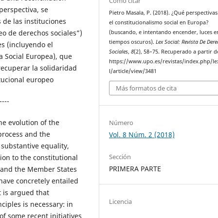
Cómo citar
 perspectiva, se
Pietro Masala, P. (2018). ¿Qué perspectivas
s de las instituciones
el constitucionalismo social en Europa?
eo de derechos sociales”)
(buscando, e intentando encender, luces e
tiempos oscuros).
Lex Social: Revista De Der
es (incluyendo el
Sociales
,
8
(2), 58–75. Recuperado a partir d
ta Social Europea), que
https://www.upo.es/revistas/index.php/le
recuperar la solidaridad
l/article/view/3481
tucional europeo
Más formatos de cita
----
the evolution of the
Número
process and the
Vol. 8 Núm. 2 (2018)
, substantive equality,
Sección
tion to the constitutional
PRIMERA PARTE
 and the Member States
 have concretely entailed
t is argued that
Licencia
ciples is necessary: in
of some recent initiatives