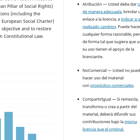
Atribución — Usted debe dar
c
n Pillar of Social Rights)
de manera adecuada
, brindar 
ions (including the
enlace a la licencia, e
indicar si 
 European Social Charter)
realizado cambios
. Puede hace
 objective and to restore
cualquier forma razonable, pe
n Constitutional Law.
de forma tal que sugiera que u
su uso tienen el apoyo de la
licenciante.
NoComercial — Usted no pue
hacer uso del material
con
propósitos comerciales
.
CompartirIgual — Si remezcla,
transforma o crea a partir del
material, deberá difundir sus
contribuciones bajo la
misma
licencia que el original.