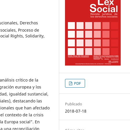
ucionales, Derechos
 sociales, Proceso de
cial Rights, Solidarity,
álisis crítico de la
PDF
egración europea y los
idad, igualdad sustancial,
iales), destacando las
Publicado
cionales que han afectado
2018-07-18
l contexto de la crisis
a Europa social”. En
 a una reconciliación