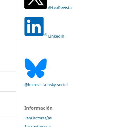
@LexRevista
Linkedin
@lexrevista.bsky.social
Información
Para lectores/as
Para autores/as