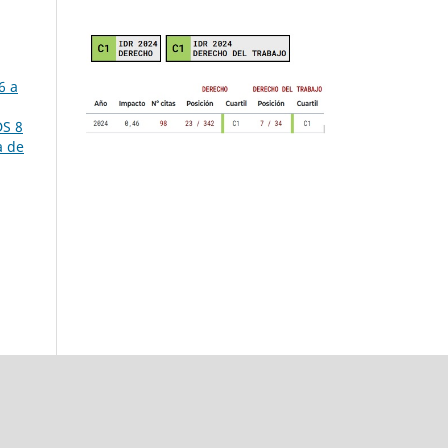
6 a
DS 8
a de