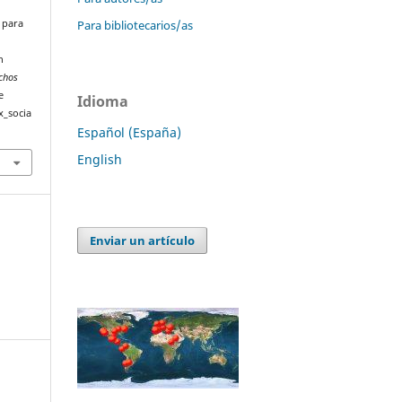
Para bibliotecarios/as
 para
n
echos
e
Idioma
x_socia
Español (España)
English
Enviar un artículo