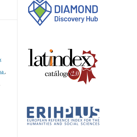
x
ina
,
,