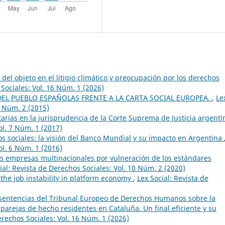
 del objeto en el litigio climático y preocupación por los derechos
 Sociales: Vol. 16 Núm. 1 (2026)
DEL PUEBLO ESPAÑOLAS FRENTE A LA CARTA SOCIAL EUROPEA.
,
Le
5 Núm. 2 (2015)
tarias en la jurisprudencia de la Corte Suprema de Justicia argent
ol. 7 Núm. 1 (2017)
s sociales: la visión del Banco Mundial y su impacto en Argentina
ol. 6 Núm. 1 (2016)
as empresas multinacionales por vulneración de los estándares
ial: Revista de Derechos Sociales: Vol. 10 Núm. 2 (2020)
f the job instability in platform economy
,
Lex Social: Revista de
 sentencias del Tribunal Europeo de Derechos Humanos sobre la
rejas de hecho residentes en Cataluña. Un final eficiente y su
erechos Sociales: Vol. 16 Núm. 1 (2026)