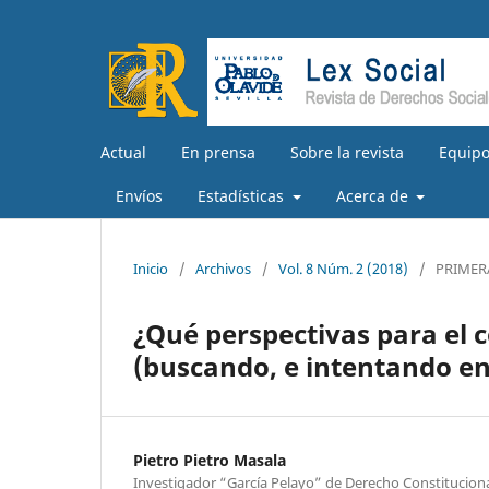
Actual
En prensa
Sobre la revista
Equipo
Envíos
Estadísticas
Acerca de
Inicio
/
Archivos
/
Vol. 8 Núm. 2 (2018)
/
PRIMER
¿Qué perspectivas para el 
(buscando, e intentando en
Pietro Pietro Masala
Investigador “García Pelayo” de Derecho Constituciona