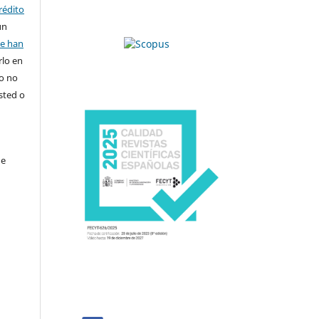
rédito
un
se han
rlo en
ro no
sted o
de