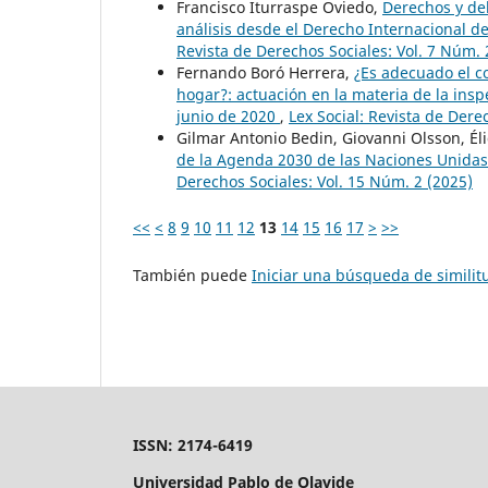
Francisco Iturraspe Oviedo,
Derechos y de
análisis desde el Derecho Internacional d
Revista de Derechos Sociales: Vol. 7 Núm. 
Fernando Boró Herrera,
¿Es adecuado el c
hogar?: actuación en la materia de la insp
junio de 2020
,
Lex Social: Revista de Dere
Gilmar Antonio Bedin, Giovanni Olsson, Éli
de la Agenda 2030 de las Naciones Unidas:
Derechos Sociales: Vol. 15 Núm. 2 (2025)
<<
<
8
9
10
11
12
13
14
15
16
17
>
>>
También puede
Iniciar una búsqueda de simili
ISSN: 2174-6419
Universidad Pablo de Olavide