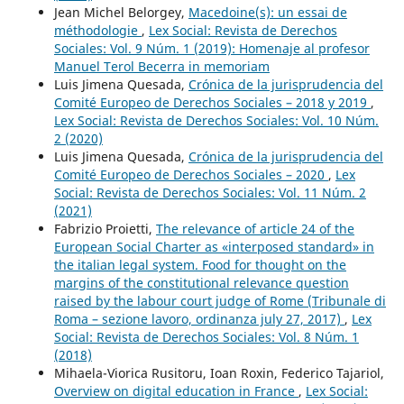
Jean Michel Belorgey,
Macedoine(s): un essai de
méthodologie
,
Lex Social: Revista de Derechos
Sociales: Vol. 9 Núm. 1 (2019): Homenaje al profesor
Manuel Terol Becerra in memoriam
Luis Jimena Quesada,
Crónica de la jurisprudencia del
Comité Europeo de Derechos Sociales – 2018 y 2019
,
Lex Social: Revista de Derechos Sociales: Vol. 10 Núm.
2 (2020)
Luis Jimena Quesada,
Crónica de la jurisprudencia del
Comité Europeo de Derechos Sociales – 2020
,
Lex
Social: Revista de Derechos Sociales: Vol. 11 Núm. 2
(2021)
Fabrizio Proietti,
The relevance of article 24 of the
European Social Charter as «interposed standard» in
the italian legal system. Food for thought on the
margins of the constitutional relevance question
raised by the labour court judge of Rome (Tribunale di
Roma – sezione lavoro, ordinanza july 27, 2017)
,
Lex
Social: Revista de Derechos Sociales: Vol. 8 Núm. 1
(2018)
Mihaela-Viorica Rusitoru, Ioan Roxin, Federico Tajariol,
Overview on digital education in France
,
Lex Social: