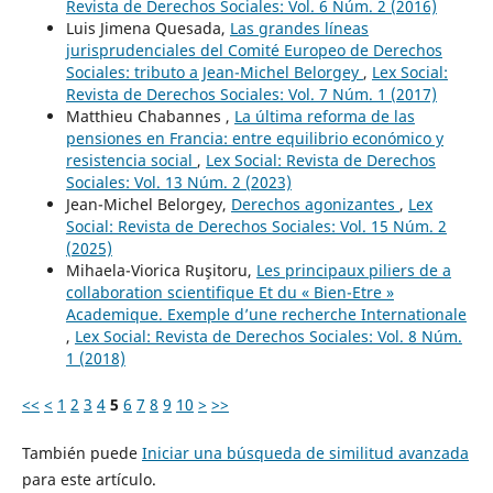
Revista de Derechos Sociales: Vol. 6 Núm. 2 (2016)
Luis Jimena Quesada,
Las grandes líneas
jurisprudenciales del Comité Europeo de Derechos
Sociales: tributo a Jean-Michel Belorgey
,
Lex Social:
Revista de Derechos Sociales: Vol. 7 Núm. 1 (2017)
Matthieu Chabannes ,
La última reforma de las
pensiones en Francia: entre equilibrio económico y
resistencia social
,
Lex Social: Revista de Derechos
Sociales: Vol. 13 Núm. 2 (2023)
Jean-Michel Belorgey,
Derechos agonizantes
,
Lex
Social: Revista de Derechos Sociales: Vol. 15 Núm. 2
(2025)
Mihaela-Viorica Ruşitoru,
Les principaux piliers de a
collaboration scientifique Et du « Bien-Etre »
Academique. Exemple d’une recherche Internationale
,
Lex Social: Revista de Derechos Sociales: Vol. 8 Núm.
1 (2018)
<<
<
1
2
3
4
5
6
7
8
9
10
>
>>
También puede
Iniciar una búsqueda de similitud avanzada
para este artículo.