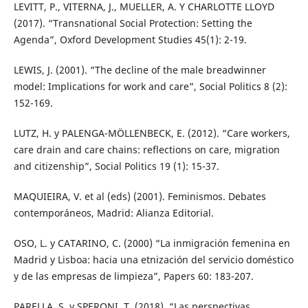
LEVITT, P., VITERNA, J., MUELLER, A. Y CHARLOTTE LLOYD
(2017). “Transnational Social Protection: Setting the
Agenda”, Oxford Development Studies 45(1): 2-19.
LEWIS, J. (2001). “The decline of the male breadwinner
model: Implications for work and care”, Social Politics 8 (2):
152-169.
LUTZ, H. y PALENGA-MÖLLENBECK, E. (2012). “Care workers,
care drain and care chains: reflections on care, migration
and citizenship”, Social Politics 19 (1): 15-37.
MAQUIEIRA, V. et al (eds) (2001). Feminismos. Debates
contemporáneos, Madrid: Alianza Editorial.
OSO, L. y CATARINO, C. (2000) “La inmigración femenina en
Madrid y Lisboa: hacia una etnización del servicio doméstico
y de las empresas de limpieza”, Papers 60: 183-207.
PARELLA, S. y SPERONI, T. (2018). “Las perspectivas