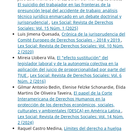
El suicidio del trabajador en las fronteras de la
presunción legal del accidente de trabajo: análisis
técnico jurídico enmarcado en un debate doctrinal y
jurisprudencial
,
Lex Social: Revista de Derechos
Sociales: Vol. 15 Núm. 1 (2025)
Luis Jimena Quesada,
Crónica de la jurisprudencia del
Comité Europeo de Derechos Sociales – 2018 y 2019
,
Lex Social: Revista de Derechos Sociales: Vol. 10 Núm.
2 (2020)
Mireia Llobera Vila,
El "efecto sustitución” del
legislador laboral y de la autonomía colectiva en la
aplicación del juicio de proporcionalidad por parte del
TJUE
,
Lex Social: Revista de Derechos Sociales: Vol. 6
Núm. 2 (2016)
Gilmar Antonio Bedin, Elenise Felzke Schonardie, Élida
Martins De Oliveira Taveira,
El papel de la Corte
Interamericana de Derechos Humanos en la
protección de los derechos económicos, sociales,
culturales y ambientales (DESCA) en América Latina
,
Lex Social: Revista de Derechos Sociales: Vol. 14 Núm.
2 (2024)
Raquel Castro Medina,
Límites del derecho a huelga