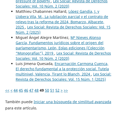
pressure of poverty
,
Lex Social: Revista de Derechos
Sociales: Vol. 10 Núm. 2 (2020)
Matthieu Chabannes Hallard,
López Gandía, J. y
Llobera Vila, M., La jubilación parcial y el contrato de
relevo tras la reforma de 2024, Bomarzo, Albacete,
2025
,
Lex Social: Revista de Derechos Sociales: Vol. 15
Núm. 2 (2025)
Miguel Ángel Alegre Martínez,
Mª Nieves Alonso
García, Fundamentos jurídicos sobre el origen del
parlamentarismo, León, Eolas ediciones (Colección
“Monografías”), 2019
,
Lex Social: Revista de Derechos
Sociales: Vol. 10 Núm. 2 (2020)
Luis Jimena Quesada,
Encarnación Carmona Cuenca,
El derecho fundamental a la protección social. Tutela
multinivel, Valencia, Tirant lo Blanch, 2024
,
Lex Social:
Revista de Derechos Sociales: Vol. 15 Núm. 1 (2025)
<<
<
44
45
46
47
48
49
50
51
52
>
>>
También puede
Iniciar una búsqueda de similitud avanzada
para este artículo.