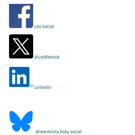
Lex Social
@LexRevista
Linkedin
@lexrevista.bsky.social