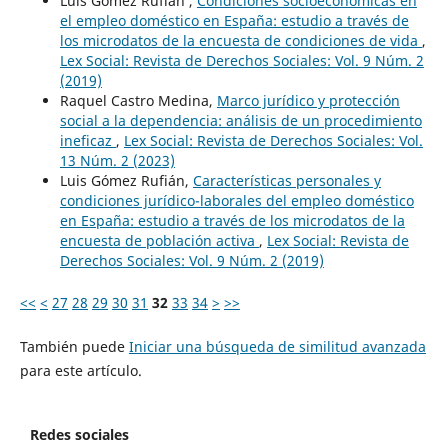
Luis Gómez Rufián ,
Condiciones socioeconómicas en
el empleo doméstico en España: estudio a través de
los microdatos de la encuesta de condiciones de vida
,
Lex Social: Revista de Derechos Sociales: Vol. 9 Núm. 2
(2019)
Raquel Castro Medina,
Marco jurídico y protección
social a la dependencia: análisis de un procedimiento
ineficaz
,
Lex Social: Revista de Derechos Sociales: Vol.
13 Núm. 2 (2023)
Luis Gómez Rufián,
Características personales y
condiciones jurídico-laborales del empleo doméstico
en España: estudio a través de los microdatos de la
encuesta de población activa
,
Lex Social: Revista de
Derechos Sociales: Vol. 9 Núm. 2 (2019)
<<
<
27
28
29
30
31
32
33
34
>
>>
También puede
Iniciar una búsqueda de similitud avanzada
para este artículo.
Redes sociales