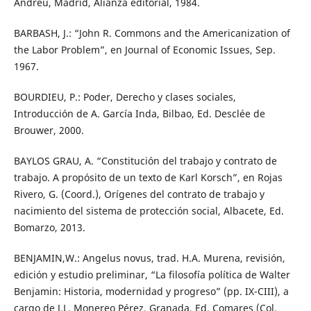
Andreu, Madrid, Alianza editorial, 1984.
BARBASH, J.: “John R. Commons and the Americanization of
the Labor Problem”, en Journal of Economic Issues, Sep.
1967.
BOURDIEU, P.: Poder, Derecho y clases sociales,
Introducción de A. García Inda, Bilbao, Ed. Desclée de
Brouwer, 2000.
BAYLOS GRAU, A. “Constitución del trabajo y contrato de
trabajo. A propósito de un texto de Karl Korsch”, en Rojas
Rivero, G. (Coord.), Orígenes del contrato de trabajo y
nacimiento del sistema de protección social, Albacete, Ed.
Bomarzo, 2013.
BENJAMIN,W.: Angelus novus, trad. H.A. Murena, revisión,
edición y estudio preliminar, “La filosofía política de Walter
Benjamin: Historia, modernidad y progreso” (pp. IX-CIII), a
cargo de J.L. Monereo Pérez, Granada, Ed. Comares (Col.