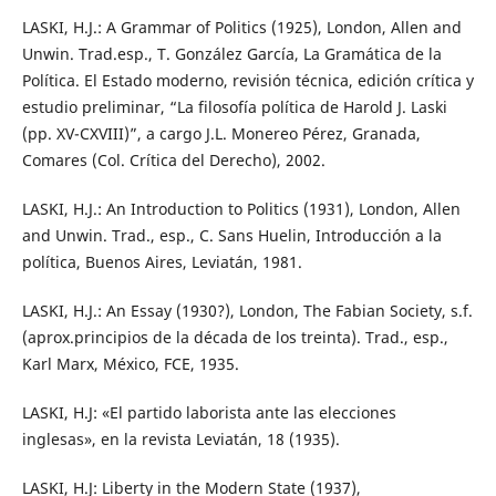
LASKI, H.J.: A Grammar of Politics (1925), London, Allen and
Unwin. Trad.esp., T. González García, La Gramática de la
Política. El Estado moderno, revisión técnica, edición crítica y
estudio preliminar, “La filosofía política de Harold J. Laski
(pp. XV-CXVIII)”, a cargo J.L. Monereo Pérez, Granada,
Comares (Col. Crítica del Derecho), 2002.
LASKI, H.J.: An Introduction to Politics (1931), London, Allen
and Unwin. Trad., esp., C. Sans Huelin, Introducción a la
política, Buenos Aires, Leviatán, 1981.
LASKI, H.J.: An Essay (1930?), London, The Fabian Society, s.f.
(aprox.principios de la década de los treinta). Trad., esp.,
Karl Marx, México, FCE, 1935.
LASKI, H.J: «El partido laborista ante las elecciones
inglesas», en la revista Leviatán, 18 (1935).
LASKI, H.J: Liberty in the Modern State (1937),