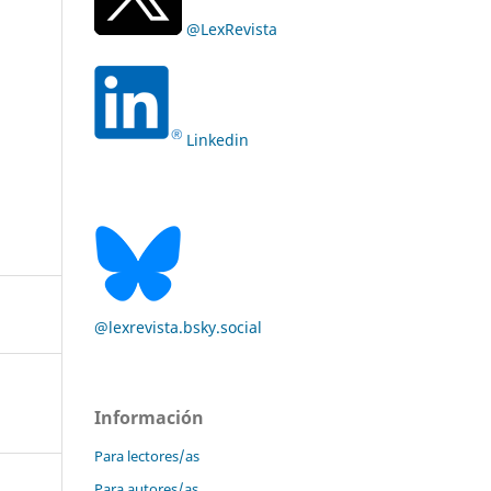
@LexRevista
Linkedin
@lexrevista.bsky.social
Información
Para lectores/as
Para autores/as