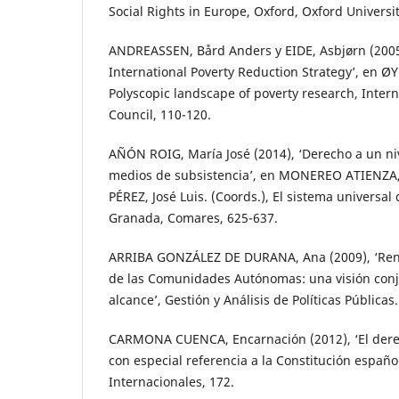
Social Rights in Europe, Oxford, Oxford Universit
ANDREASSEN, Bård Anders y EIDE, Asbjørn (2005
International Poverty Reduction Strategy’, en ØY
Polyscopic landscape of poverty research, Intern
Council, 110-120.
AÑÓN ROIG, María José (2014), ‘Derecho a un ni
medios de subsistencia’, en MONEREO ATIENZA
PÉREZ, José Luis. (Coords.), El sistema universa
Granada, Comares, 625-637.
ARRIBA GONZÁLEZ DE DURANA, Ana (2009), ‘Ren
de las Comunidades Autónomas: una visión conj
alcance’, Gestión y Análisis de Políticas Pública
CARMONA CUENCA, Encarnación (2012), ‘El dere
con especial referencia a la Constitución españo
Internacionales, 172.