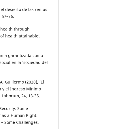
l desierto de las rentas
 57–76.
o health through
f health attainable’,
nima garantizada como
ocial en la ‘sociedad del
 Guillermo (2020), ‘El
a y el Ingreso Mínimo
. Laborum, 24, 13-35.
 Security: Some
ty as a Human Right:
R – Some Challenges,