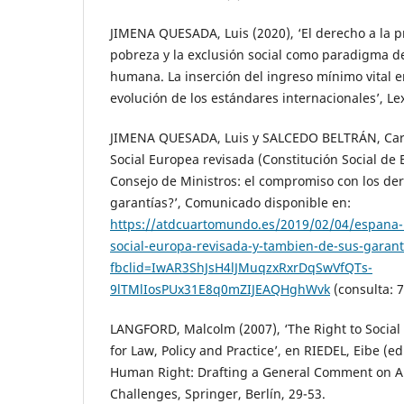
JIMENA QUESADA, Luis (2020), ‘El derecho a la p
pobreza y la exclusión social como paradigma de
humana. La inserción del ingreso mínimo vital e
evolución de los estándares internacionales’, Lex
JIMENA QUESADA, Luis y SALCEDO BELTRÁN, Carm
Social Europea revisada (Constitución Social de 
Consejo de Ministros: el compromiso con los de
garantías?’, Comunicado disponible en:
https://atdcuartomundo.es/2019/02/04/espana-m
social-europa-revisada-y-tambien-de-sus-garant
fbclid=IwAR3ShJsH4lJMuqzxRxrDqSwVfQTs-
9lTMlIosPUx31E8q0mZIJEAQHghWvk
(consulta: 7
LANGFORD, Malcolm (2007), ‘The Right to Social 
for Law, Policy and Practice’, en RIEDEL, Eibe (ed.
Human Right: Drafting a General Comment on Ar
Challenges, Springer, Berlín, 29-53.