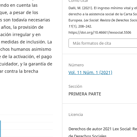
Cómo citar
iendo en cuenta las
Dalli, M. (2021). El ingreso mínimo vital y e
que, a pesar de los
derecho a la asistencia social de la Carta So
s son todavía necesarias
Europea.
Lex Social: Revista De Derechos Soci
11
(1), 208–242.
años, la provisión de
https://doi.org/10.46661/lexsocial.5506
ación irregular y en
 medidas de inclusión. La
Más formatos de cita
erechos humanos asimismo
de la activación, el pago
cuidador, y la garantía de
Número
ar contra la brecha
Vol. 11 Núm. 1 (2021)
Sección
PRIMERA PARTE
Licencia
Derechos de autor 2021 Lex Social: Re
de Derechos Sociales