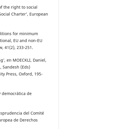
 the right to social
 Social Charter’, European
ditions for minimum
tional, EU and non-EU
w, 41(2), 233-251.
ng’, en MOECKLI, Daniel,
, Sandesh (Eds)
ty Press, Oxford, 195-
y democrática de
risprudencia del Comité
Europea de Derechos