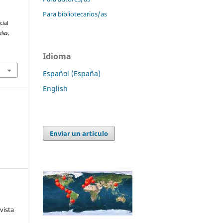
Para bibliotecarios/as
l
cial
ales
,
Idioma
Español (España)
English
Enviar un artículo
vista