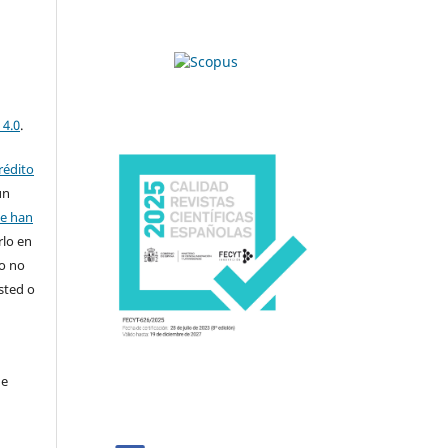
 4.0
.
rédito
un
se han
rlo en
ro no
sted o
de