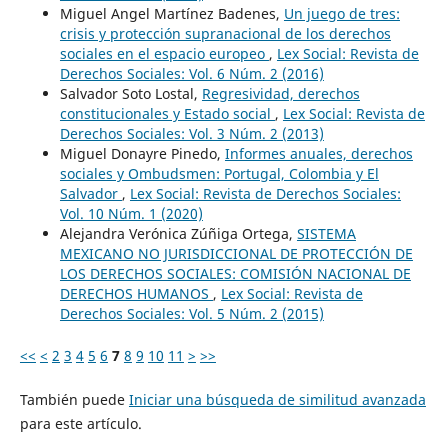
Miguel Angel Martínez Badenes,
Un juego de tres:
crisis y protección supranacional de los derechos
sociales en el espacio europeo
,
Lex Social: Revista de
Derechos Sociales: Vol. 6 Núm. 2 (2016)
Salvador Soto Lostal,
Regresividad, derechos
constitucionales y Estado social
,
Lex Social: Revista de
Derechos Sociales: Vol. 3 Núm. 2 (2013)
Miguel Donayre Pinedo,
Informes anuales, derechos
sociales y Ombudsmen: Portugal, Colombia y El
Salvador
,
Lex Social: Revista de Derechos Sociales:
Vol. 10 Núm. 1 (2020)
Alejandra Verónica Zúñiga Ortega,
SISTEMA
MEXICANO NO JURISDICCIONAL DE PROTECCIÓN DE
LOS DERECHOS SOCIALES: COMISIÓN NACIONAL DE
DERECHOS HUMANOS
,
Lex Social: Revista de
Derechos Sociales: Vol. 5 Núm. 2 (2015)
<<
<
2
3
4
5
6
7
8
9
10
11
>
>>
También puede
Iniciar una búsqueda de similitud avanzada
para este artículo.