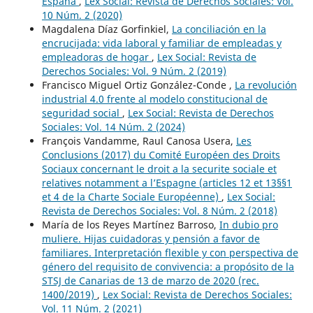
España
,
Lex Social: Revista de Derechos Sociales: Vol.
10 Núm. 2 (2020)
Magdalena Díaz Gorfinkiel,
La conciliación en la
encrucijada: vida laboral y familiar de empleadas y
empleadoras de hogar
,
Lex Social: Revista de
Derechos Sociales: Vol. 9 Núm. 2 (2019)
Francisco Miguel Ortiz González-Conde ,
La revolución
industrial 4.0 frente al modelo constitucional de
seguridad social
,
Lex Social: Revista de Derechos
Sociales: Vol. 14 Núm. 2 (2024)
François Vandamme, Raul Canosa Usera,
Les
Conclusions (2017) du Comité Européen des Droits
Sociaux concernant le droit a la securite sociale et
relatives notamment a l’Espagne (articles 12 et 13§§1
et 4 de la Charte Sociale Européenne)
,
Lex Social:
Revista de Derechos Sociales: Vol. 8 Núm. 2 (2018)
María de los Reyes Martínez Barroso,
In dubio pro
muliere. Hijas cuidadoras y pensión a favor de
familiares. Interpretación flexible y con perspectiva de
género del requisito de convivencia: a propósito de la
STSJ de Canarias de 13 de marzo de 2020 (rec.
1400/2019)
,
Lex Social: Revista de Derechos Sociales:
Vol. 11 Núm. 2 (2021)