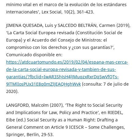
mínimo vital en el marco de la evolución de los estándares
internacionales’, Lex Social, 10(2), 361-423.
JIMENA QUESADA, Luis y SALCEDO BELTRÁN, Carmen (2019),
‘La Carta Social Europea revisada (Constitución Social de
Europa) y el Acuerdo del Consejo de Ministros: el
compromiso con los derechos y ¿con sus garantías?’,
Comunicado disponible en:
https://atdcuartomundo.es/2019/02/04/espana-mas-cerca-
de-la-carta-social-europa-revisada-y-tambien-de-sus-
garantias/?fbclid=IwAR3ShJsH4lJMuqzxRxrDqSwVfQTs-
9lTMlIosPUx31E8q0mZIJEAQHghWvk
(consulta: 7 de julio de
2020).
LANGFORD, Malcolm (2007), ‘The Right to Social Security
and Implications for Law, Policy and Practice’, en RIEDEL,
Eibe (ed.) Social Security as a Human Right: Drafting a
General Comment on Article 9 ICESCR – Some Challenges,
Springer, Berlín, 29-53.