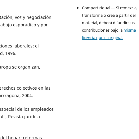
CompartirIgual — Si remezcla,
transforma o crea a partir del
ción, voz y negociación
material, deberá difundir sus
trabajo esporádico y por
contribuciones bajo la
misma
licencia que el original.
iones laborales: el
d, 1996.
uropa se organizan,
rechos colectivos en las
Tarrragona, 2004.
especial de los empleados
l”, Revista jurídica
 del hogar: reformas