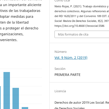
Cómo citar
ía un importante aliciente
Nieto Rojas, P. (2021). Trabajo doméstico y
tivos de las trabajadoras
derechos colectivos. Algunas reflexiones al
adoptar medidas para
del RD 1620/2011 y del Convenio 189 OIT.
Social: Revista De Derechos Sociales
,
9
(2), 39
ten de la libertad
https://doi.org/10.46661/lexsocial.5586
s a proteger el derecho
organizaciones,
Más formatos de cita
nvenientes.
Número
Vol. 9 Núm. 2 (2019)
Sección
PRIMERA PARTE
Licencia
Derechos de autor 2019 Lex Social: Re
de Derechos Sociales