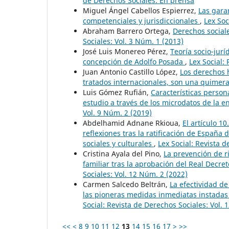
de Derechos Sociales: En prensa
Miguel Ángel Cabellos Espierrez,
Las gara
competenciales y jurisdiccionales
,
Lex Soc
Abraham Barrero Ortega,
Derechos sociale
Sociales: Vol. 3 Núm. 1 (2013)
José Luis Monereo Pérez,
Teoría socio-jurí
concepción de Adolfo Posada
,
Lex Social:
Juan Antonio Castillo López,
Los derechos h
tratados internacionales, son una quimer
Luis Gómez Rufián,
Características person
estudio a través de los microdatos de la 
Vol. 9 Núm. 2 (2019)
Abdelhamid Adnane Rkioua,
El artículo 1
reflexiones tras la ratificación de España 
sociales y culturales
,
Lex Social: Revista d
Cristina Ayala del Pino,
La prevención de ri
familiar tras la aprobación del Real Decr
Sociales: Vol. 12 Núm. 2 (2022)
Carmen Salcedo Beltrán,
La efectividad de
las pioneras medidas inmediatas instadas
Social: Revista de Derechos Sociales: Vol. 
<<
<
8
9
10
11
12
13
14
15
16
17
>
>>