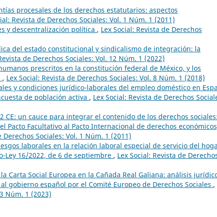
ntías procesales de los derechos estatutarios: aspectos
ial: Revista de Derechos Sociales: Vol. 1 Núm. 1 (2011)
s y descentralización política
,
Lex Social: Revista de Derechos
dica del estado constitucional y sindicalismo de integración: la
 Revista de Derechos Sociales: Vol. 12 Núm. 1 (2022)
umanos prescritos en la constitución federal de México, y los
a
,
Lex Social: Revista de Derechos Sociales: Vol. 8 Núm. 1 (2018)
ales y condiciones jurídico-laborales del empleo doméstico en Esp
encuesta de población activa
,
Lex Social: Revista de Derechos Social
0.2 CE: un cauce para integrar el contenido de los derechos sociales
del Pacto Facultativo al Pacto Internacional de derechos económicos
e Derechos Sociales: Vol. 1 Núm. 1 (2011)
esgos laborales en la relación laboral especial de servicio del hog
eto-Ley 16/2022, de 6 de septiembre
,
Lex Social: Revista de Derecho
 la Carta Social Europea en la Cañada Real Galiana: análisis jurídic
 al gobierno español por el Comité Europeo de Derechos Sociales
,
13 Núm. 1 (2023)