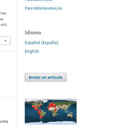
Para bibliotecarios/as
 hilo
Lex
7–410.
Idioma
Español (España)
English
Enviar un artículo
vista