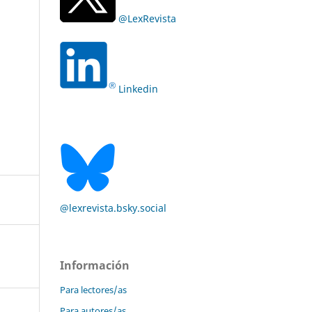
@LexRevista
Linkedin
@lexrevista.bsky.social
Información
Para lectores/as
Para autores/as