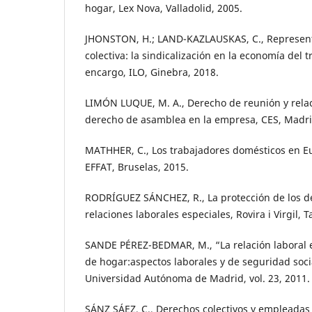
hogar, Lex Nova, Valladolid, 2005.
JHONSTON, H.; LAND-KAZLAUSKAS, C., Representa
colectiva: la sindicalización en la economía del 
encargo, ILO, Ginebra, 2018.
LIMÓN LUQUE, M. A., Derecho de reunión y relac
derecho de asamblea en la empresa, CES, Madri
MATHHER, C., Los trabajadores domésticos en E
EFFAT, Bruselas, 2015.
RODRÍGUEZ SÁNCHEZ, R., La protección de los de
relaciones laborales especiales, Rovira i Virgil, 
SANDE PÉREZ-BEDMAR, M., “La relación laboral 
de hogar:aspectos laborales y de seguridad socia
Universidad Autónoma de Madrid, vol. 23, 2011.
SÁNZ SÁEZ, C., Derechos colectivos y empleadas