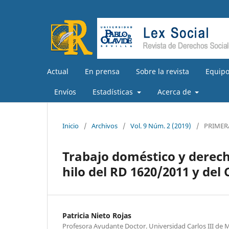
Actual
En prensa
Sobre la revista
Equipo
Envíos
Estadísticas
Acerca de
Inicio
/
Archivos
/
Vol. 9 Núm. 2 (2019)
/
PRIMER
Trabajo doméstico y derecho
hilo del RD 1620/2011 y del
Patricia Nieto Rojas
Profesora Ayudante Doctor. Universidad Carlos III de 