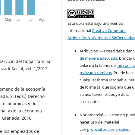
Esta obra está bajo una licencia
internacional
Creative Commons
Atribución-NoComercial-SinDerivadas
Atribución — Usted debe dar
c
de manera adecuada
, brindar 
ervicio del hogar familiar
enlace a la licencia, e
indicar si 
zadi Social, vol. 1/2012,
realizado cambios
. Puede hace
cualquier forma razonable, pe
de forma tal que sugiera que u
enómeno de la economía
su uso tienen el apoyo de la
ada, S. (eds.) Derecho
licenciante.
es, económicas y de
rmal y de la economía
NoComercial — Usted no pue
 Granada, 2016.
hacer uso del material
con
propósitos comerciales
.
de los empleados de