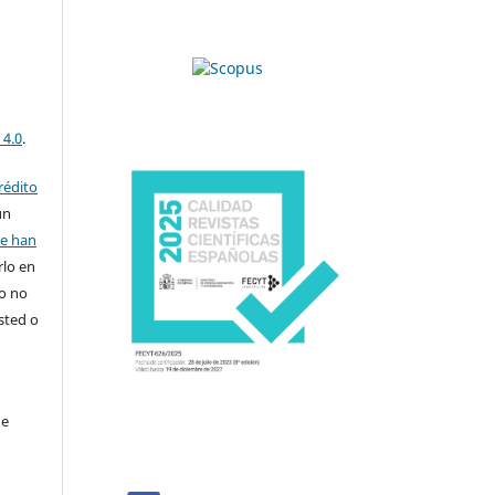
 4.0
.
rédito
un
se han
rlo en
ro no
sted o
de