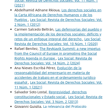
Social: Revista de Derechos Sociales: Vol. 11 Núm. 1
(2021)
Abdelhamid Adnane Rkioua,
Los derechos sociales en
la Carta Africana de Derechos Humanos y de los
Pueblos
,
Lex Social: Revista de Derechos Sociales: Vol.
2 Núm. 1 (2012)
Carmen Salcedo Beltrán,
Las defensorías del pueblo y
la implementación de los derechos sociales: déficits y
retos de un enfoque integral del derecho
,
Lex Social:
Revista de Derechos Sociales: Vol. 10 Núm. 1 (2020)
Rafael Benítez,
The Reykjavik Summit: a new impetus
from the Council of Europe in promoting the Social
Rights Agenda in Europe
,
Lex Social: Revista de
Derechos Sociales: Vol. 14 Núm. 2 (2024)
Ana Nieves Escribá Pérez,
Evolución de la
responsabilidad del empresario en materia de
accidentes de trabajo en el ordenamiento jurídico
español
,
Lex Social: Revista de Derechos Sociales: Vol.
11 Núm. 1 (2021)
Salvador Soto Lostal,
Regresividad, derechos
constitucionales y Estado social
,
Lex Social: Revista de
Derechos Sociales: Vol. 3 Núm. 2 (2013)
Giovanni Guiglia,
La relevancia del Protocolo