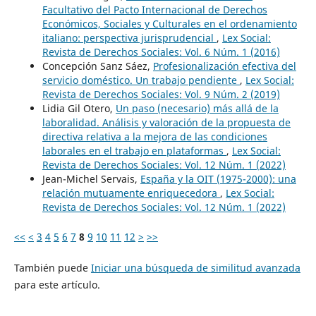
Facultativo del Pacto Internacional de Derechos
Económicos, Sociales y Culturales en el ordenamiento
italiano: perspectiva jurisprudencial
,
Lex Social:
Revista de Derechos Sociales: Vol. 6 Núm. 1 (2016)
Concepción Sanz Sáez,
Profesionalización efectiva del
servicio doméstico. Un trabajo pendiente
,
Lex Social:
Revista de Derechos Sociales: Vol. 9 Núm. 2 (2019)
Lidia Gil Otero,
Un paso (necesario) más allá de la
laboralidad. Análisis y valoración de la propuesta de
directiva relativa a la mejora de las condiciones
laborales en el trabajo en plataformas
,
Lex Social:
Revista de Derechos Sociales: Vol. 12 Núm. 1 (2022)
Jean-Michel Servais,
España y la OIT (1975-2000): una
relación mutuamente enriquecedora
,
Lex Social:
Revista de Derechos Sociales: Vol. 12 Núm. 1 (2022)
<<
<
3
4
5
6
7
8
9
10
11
12
>
>>
También puede
Iniciar una búsqueda de similitud avanzada
para este artículo.