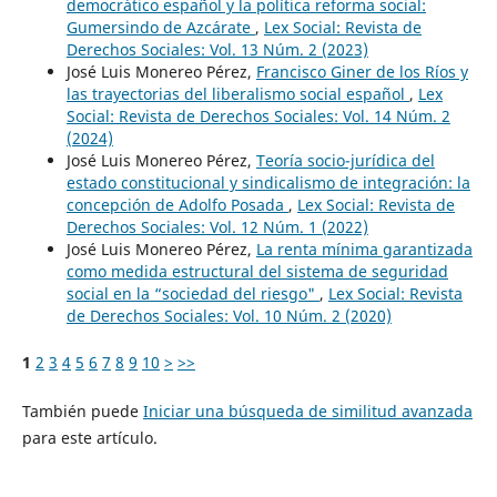
democrático español y la política reforma social:
Gumersindo de Azcárate
,
Lex Social: Revista de
Derechos Sociales: Vol. 13 Núm. 2 (2023)
José Luis Monereo Pérez,
Francisco Giner de los Ríos y
las trayectorias del liberalismo social español
,
Lex
Social: Revista de Derechos Sociales: Vol. 14 Núm. 2
(2024)
José Luis Monereo Pérez,
Teoría socio-jurídica del
estado constitucional y sindicalismo de integración: la
concepción de Adolfo Posada
,
Lex Social: Revista de
Derechos Sociales: Vol. 12 Núm. 1 (2022)
José Luis Monereo Pérez,
La renta mínima garantizada
como medida estructural del sistema de seguridad
social en la “sociedad del riesgo"
,
Lex Social: Revista
de Derechos Sociales: Vol. 10 Núm. 2 (2020)
1
2
3
4
5
6
7
8
9
10
>
>>
También puede
Iniciar una búsqueda de similitud avanzada
para este artículo.