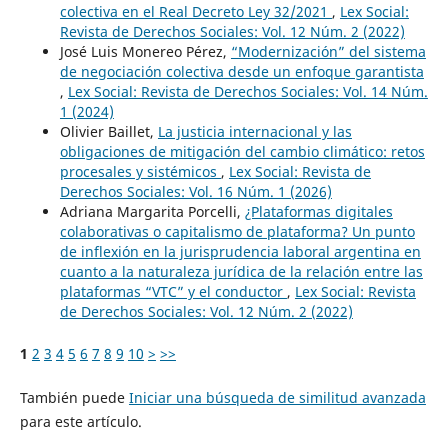
colectiva en el Real Decreto Ley 32/2021
,
Lex Social:
Revista de Derechos Sociales: Vol. 12 Núm. 2 (2022)
José Luis Monereo Pérez,
“Modernización” del sistema
de negociación colectiva desde un enfoque garantista
,
Lex Social: Revista de Derechos Sociales: Vol. 14 Núm.
1 (2024)
Olivier Baillet,
La justicia internacional y las
obligaciones de mitigación del cambio climático: retos
procesales y sistémicos
,
Lex Social: Revista de
Derechos Sociales: Vol. 16 Núm. 1 (2026)
Adriana Margarita Porcelli,
¿Plataformas digitales
colaborativas o capitalismo de plataforma? Un punto
de inflexión en la jurisprudencia laboral argentina en
cuanto a la naturaleza jurídica de la relación entre las
plataformas “VTC” y el conductor
,
Lex Social: Revista
de Derechos Sociales: Vol. 12 Núm. 2 (2022)
1
2
3
4
5
6
7
8
9
10
>
>>
También puede
Iniciar una búsqueda de similitud avanzada
para este artículo.