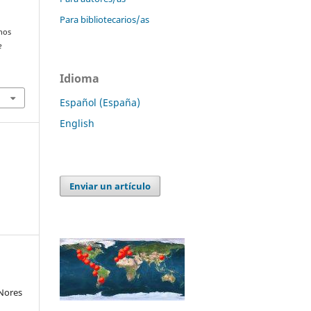
Para bibliotecarios/as
unos
e
Idioma
Español (España)
English
Enviar un artículo
 Nores