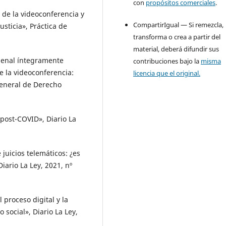
con
propósitos comerciales
.
de la videoconferencia y
CompartirIgual — Si remezcla,
sticia», Práctica de
transforma o crea a partir del
material, deberá difundir sus
penal íntegramente
contribuciones bajo la
misma
 la videoconferencia:
licencia que el original.
General de Derecho
 post-COVID», Diario La
uicios telemáticos: ¿es
Diario La Ley, 2021, nº
proceso digital y la
social», Diario La Ley,