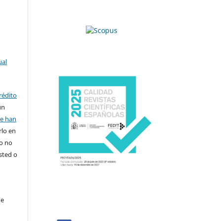
ual
rédito
un
se han
rlo en
ro no
sted o
de