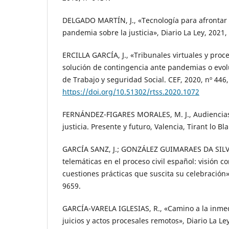
DELGADO MARTÍN, J., «Tecnología para afrontar l
pandemia sobre la justicia», Diario La Ley, 2021,
ERCILLA GARCÍA, J., «Tribunales virtuales y proc
solución de contingencia ante pandemias o evol
de Trabajo y seguridad Social. CEF, 2020, nº 446
https://doi.org/10.51302/rtss.2020.1072
FERNÁNDEZ-FIGARES MORALES, M. J., Audiencias 
justicia. Presente y futuro, Valencia, Tirant lo Bl
GARCÍA SANZ, J.; GONZÁLEZ GUIMARAES DA SILVA, 
telemáticas en el proceso civil español: visión 
cuestiones prácticas que suscita su celebración»,
9659.
GARCÍA-VARELA IGLESIAS, R., «Camino a la inmedi
juicios y actos procesales remotos», Diario La Ley