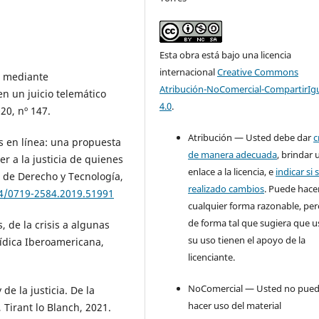
Esta obra está bajo una licencia
internacional
Creative Commons
s mediante
Atribución-NoComercial-CompartirIg
n un juicio telemático
4.0
.
20, nº 147.
Atribución — Usted debe dar
c
es en línea: una propuesta
de manera adecuada
, brindar 
er a la justicia de quienes
enlace a la licencia, e
indicar si 
a de Derecho y Tecnología,
realizado cambios
. Puede hace
54/0719-2584.2019.51991
cualquier forma razonable, pe
de forma tal que sugiera que u
, de la crisis a algunas
su uso tienen el apoyo de la
rídica Iberoamericana,
licenciante.
NoComercial — Usted no pue
e la justicia. De la
hacer uso del material
, Tirant lo Blanch, 2021.