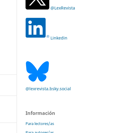
@LexRevista
Linkedin
@lexrevista.bsky.social
Información
Para lectores/as
Para autores/as