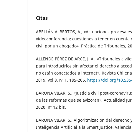
Citas
ABELLÁN ALBERTOS, A., «Actuaciones procesale
videoconferencia: cuestiones a tener en cuenta e
civil por un abogado», Práctica de Tribunales, 20
ALLENDE PÉREZ DE ARCE, J. A., «Tribunales civil
para introducirlos sin afectar el derecho a acced
no están conectados a internet», Revista Chilen
2019, vol 8, nº 1, 185-206.
https://doi.org/10.53
BARONA VILAR, S., «Justicia civil post-coronavirus
de las reformas que se avizoran», Actualidad Ju
2020, nº 12 bis.
BARONA VILAR, S., Algoritmización del derecho y d
Inteligencia Artificial a la Smart Justice, Valencia