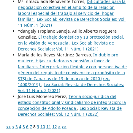
Mª Inmaculada Benavente Torres,
Dificultades para la
negociación colectiva en el ámbito de la relación
laboral especial del trabajo al servicio del hogar
familiar
,
Lex Social: Revista de Derechos Sociales: Vol.
11 Núm. 1 (2021)
Ydangely Tropiano Sanoja, Atilio Alberto Noguera
González,
El trabajo doméstico y su protección social,
en la visión de Venezuela
,
Lex Social: Revista de
Derechos Sociales: Vol. 11 Núm. 1 (2021)
María de los Reyes Martínez Barroso,
In dubio pro
muliere. Hijas cuidadoras y pensión a favor de
familiares. Interpretación flexible y con perspectiva de
género del requisito de convivencia: a propósito de la
STSJ de Canarias de 13 de marzo de 2020 (rec.
1400/2019)
,
Lex Social: Revista de Derechos Sociales:
Vol. 11 Núm. 2 (2021)
José Luis Monereo Pérez,
Teoría socio-jurídica del
estado constitucional y sindicalismo de integración: la
concepción de Adolfo Posada
,
Lex Social: Revista de
Derechos Sociales: Vol. 12 Núm. 1 (2022)
<<
<
3
4
5
6
7
8
9
10
11
12
>
>>