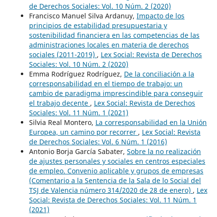
de Derechos Sociales: Vol. 10 Núm. 2 (2020)
Francisco Manuel Silva Ardanuy,
Impacto de los
principios de estabilidad presupuestaria y
sostenibilidad financiera en las competencias de las
administraciones locales en materia de derechos
sociales (2011-2019)
,
Lex Social: Revista de Derechos
Sociales: Vol. 10 Núm. 2 (2020)
Emma Rodríguez Rodríguez,
De la conciliación a la
corresponsabilidad en el tiempo de trabajo: un
cambio de paradigma imprescindible para conseguir
el trabajo decente
,
Lex Social: Revista de Derechos
Sociales: Vol. 11 Núm. 1 (2021)
Silvia Real Montero,
La corresponsabilidad en la Unión
Europea, un camino por recorrer
,
Lex Social: Revista
de Derechos Sociales: Vol. 6 Núm. 1 (2016)
Antonio Borja García Sabater,
Sobre la no realización
de ajustes personales y sociales en centros especiales
de empleo. Convenio aplicable y grupos de empresas
(Comentario a la Sentencia de la Sala de lo Social del
TSJ de Valencia número 314/2020 de 28 de enero)
,
Lex
Social: Revista de Derechos Sociales: Vol. 11 Núm. 1
(2021)