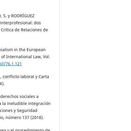
, S. y RODRÍGUEZ
 interprofesional: dos
 Crítica de Relaciones de
nialism in the European
of International Law, Vol.
bil/76.1.121
conflicto laboral y Carta
4).
 derechos sociales a
 la ineludible integración
aciones y Seguridad
rio, número 137 (2018).
pea y el procedimiento de