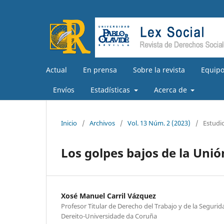
Actual
En prensa
Sobre la revista
Equipo
Envíos
Estadísticas
Acerca de
Inicio
/
Archivos
/
Vol. 13 Núm. 2 (2023)
/
Estudi
Los golpes bajos de la Unió
Xosé Manuel Carril Vázquez
Profesor Titular de Derecho del Trabajo y de la Segurid
Dereito-Universidade da Coruña