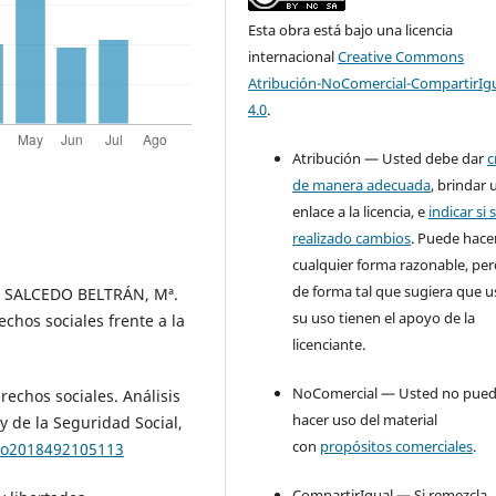
Esta obra está bajo una licencia
internacional
Creative Commons
Atribución-NoComercial-CompartirIg
4.0
.
Atribución — Usted debe dar
c
de manera adecuada
, brindar 
enlace a la licencia, e
indicar si 
realizado cambios
. Puede hace
cualquier forma razonable, pe
de forma tal que sugiera que u
y SALCEDO BELTRÁN, Mª.
su uso tienen el apoyo de la
chos sociales frente a la
licenciante.
NoComercial — Usted no pue
echos sociales. Análisis
hacer uso del material
y de la Seguridad Social,
con
propósitos comerciales
.
ero2018492105113
CompartirIgual — Si remezcla,