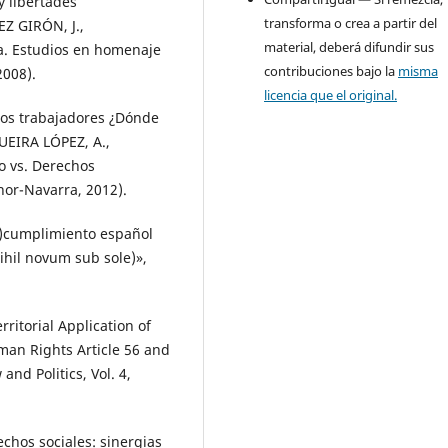
y libertades
transforma o crea a partir del
Z GIRÓN, J.,
material, deberá difundir sus
lga. Estudios en homenaje
contribuciones bajo la
misma
2008).
licencia que el original.
los trabajadores ¿Dónde
UEIRA LÓPEZ, A.,
o vs. Derechos
or-Navarra, 2012).
n)cumplimiento español
Nihil novum sub sole)»,
ritorial Application of
an Rights Article 56 and
and Politics, Vol. 4,
chos sociales: sinergias