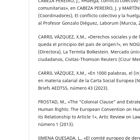
CABEZA PEREIRO, J., «Huelga, conflicto colectivo 
comunitarias», en CABEZA PEREIRO, J. y MARTÍNE
(Coordinadores), El conflicto colectivo y la hue
al Profesor Gonzalo Diéguez, Laborum (Murcia, 
CARRIL VÁZQUEZ, X.M., «Derechos sociales y de 
queda el principio del país de origen?», en NOG
(Directora), La Termita Bolkestein. Mercado únic
ciudadanos, Civitas-Thomson Reuters (Cizur Men
CARRIL VÁZQUEZ, X.M., «En 1000 palabras, el (i
en materia salarial de la Carta Social Europea (
Briefs AEDTSS, número 43 (2023).
FROSTAD, M., «The "Colonial Clause" and Extrater
Human Rights: The European Convention on Hum
its Relationship to Article 1», Artic Review on Law 
número 1 (2013).
JIMENA QUESADA, L., «El comité europeo de dere