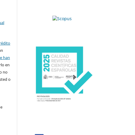
ual
rédito
un
se han
rlo en
ro no
sted o
de