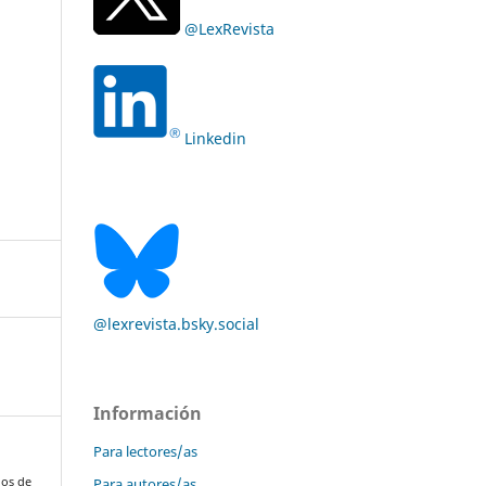
@LexRevista
Linkedin
@lexrevista.bsky.social
Información
Para lectores/as
Para autores/as
jos de