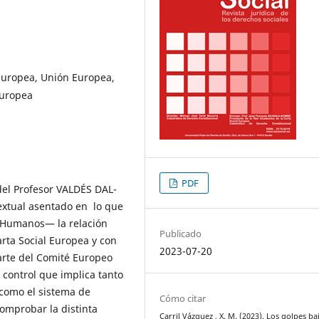
 Europea, Unión Europea,
Europea
PDF
 del Profesor VALDÉS DAL-
extual asentado en lo que
 Humanos— la relación
Publicado
rta Social Europea y con
2023-07-20
parte del Comité Europeo
e control que implica tanto
 como el sistema de
Cómo citar
comprobar la distinta
Carril Vázquez , X. M. (2023). Los golpes ba