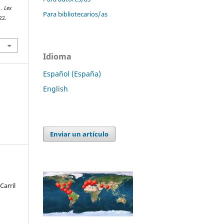
 .
Lex
Para bibliotecarios/as
22.
Idioma
Español (España)
English
Enviar un artículo
arril