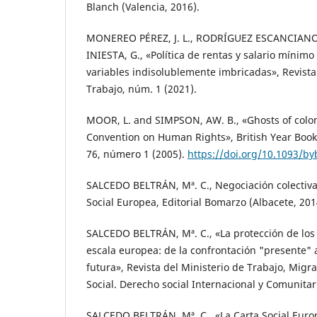
Blanch (Valencia, 2016).
MONEREO PÉREZ, J. L., RODRÍGUEZ ESCANCIANO
INIESTA, G., «Política de rentas y salario mínimo
variables indisolublemente imbricadas», Revista
Trabajo, núm. 1 (2021).
MOOR, L. and SIMPSON, AW. B., «Ghosts of colo
Convention on Human Rights», British Year Book 
76, número 1 (2005).
https://doi.org/10.1093/by
SALCEDO BELTRÁN, Mª. C., Negociación colectiva, 
Social Europea, Editorial Bomarzo (Albacete, 201
SALCEDO BELTRÁN, Mª. C., «La protección de los
escala europea: de la confrontación "presente" a
futura», Revista del Ministerio de Trabajo, Migr
Social. Derecho social Internacional y Comunita
SALCEDO BELTRÁN, Mª. C., «La Carta Social Euro