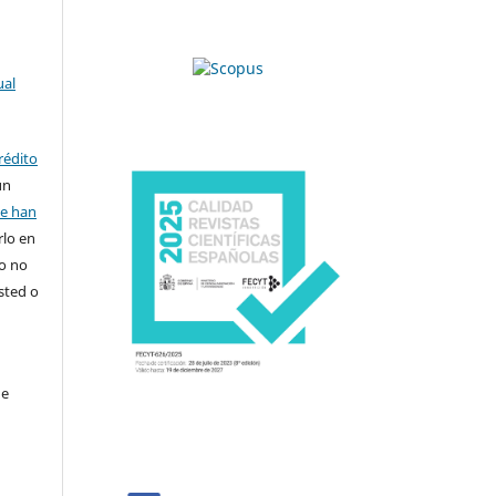
ual
rédito
un
se han
rlo en
ro no
sted o
de