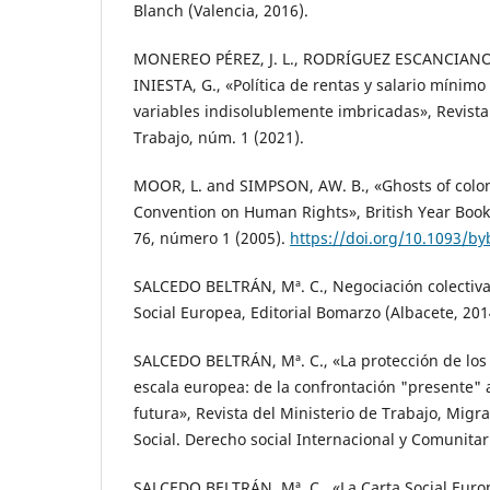
Blanch (Valencia, 2016).
MONEREO PÉREZ, J. L., RODRÍGUEZ ESCANCIANO
INIESTA, G., «Política de rentas y salario mínimo
variables indisolublemente imbricadas», Revista
Trabajo, núm. 1 (2021).
MOOR, L. and SIMPSON, AW. B., «Ghosts of colo
Convention on Human Rights», British Year Book 
76, número 1 (2005).
https://doi.org/10.1093/by
SALCEDO BELTRÁN, Mª. C., Negociación colectiva, 
Social Europea, Editorial Bomarzo (Albacete, 201
SALCEDO BELTRÁN, Mª. C., «La protección de los
escala europea: de la confrontación "presente" a
futura», Revista del Ministerio de Trabajo, Migr
Social. Derecho social Internacional y Comunita
SALCEDO BELTRÁN, Mª. C., «La Carta Social Euro