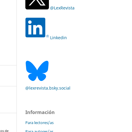
@LexRevista
Linkedin
@lexrevista.bsky.social
Información
Para lectores/as
Para autores/as
jos de