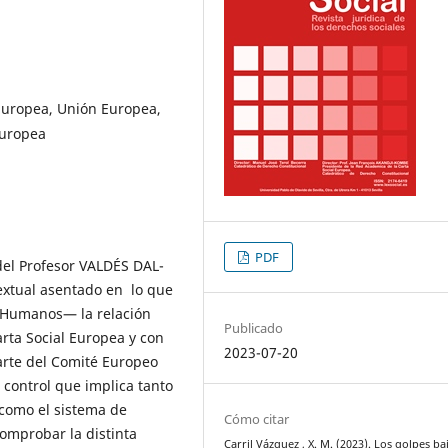
 Europea, Unión Europea,
Europea
PDF
 del Profesor VALDÉS DAL-
extual asentado en lo que
 Humanos— la relación
Publicado
rta Social Europea y con
2023-07-20
parte del Comité Europeo
e control que implica tanto
 como el sistema de
Cómo citar
comprobar la distinta
Carril Vázquez , X. M. (2023). Los golpes ba