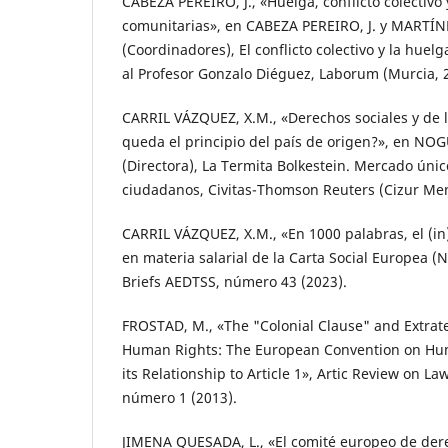
CABEZA PEREIRO, J., «Huelga, conflicto colectivo 
comunitarias», en CABEZA PEREIRO, J. y MARTÍNE
(Coordinadores), El conflicto colectivo y la hue
al Profesor Gonzalo Diéguez, Laborum (Murcia, 
CARRIL VÁZQUEZ, X.M., «Derechos sociales y de 
queda el principio del país de origen?», en NOG
(Directora), La Termita Bolkestein. Mercado únic
ciudadanos, Civitas-Thomson Reuters (Cizur Men
CARRIL VÁZQUEZ, X.M., «En 1000 palabras, el (i
en materia salarial de la Carta Social Europea (
Briefs AEDTSS, número 43 (2023).
FROSTAD, M., «The "Colonial Clause" and Extrater
Human Rights: The European Convention on Hum
its Relationship to Article 1», Artic Review on Law 
número 1 (2013).
JIMENA QUESADA, L., «El comité europeo de dere