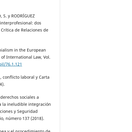
, S. y RODRÍGUEZ
 interprofesional: dos
 Crítica de Relaciones de
nialism in the European
of International Law, Vol.
bil/76.1.121
conflicto laboral y Carta
4).
 derechos sociales a
 la ineludible integración
aciones y Seguridad
rio, número 137 (2018).
pea y el procedimiento de