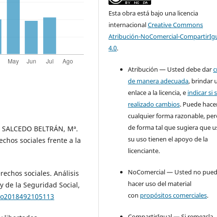
Esta obra está bajo una licencia
internacional
Creative Commons
Atribución-NoComercial-CompartirIg
4.0
.
Atribución — Usted debe dar
c
de manera adecuada
, brindar 
enlace a la licencia, e
indicar si 
realizado cambios
. Puede hace
cualquier forma razonable, pe
de forma tal que sugiera que u
y SALCEDO BELTRÁN, Mª.
su uso tienen el apoyo de la
chos sociales frente a la
licenciante.
NoComercial — Usted no pue
echos sociales. Análisis
hacer uso del material
y de la Seguridad Social,
con
propósitos comerciales
.
ero2018492105113
CompartirIgual — Si remezcla,