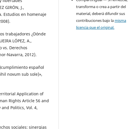
y libertades
transforma o crea a partir del
Z GIRÓN, J.,
material, deberá difundir sus
lga. Estudios en homenaje
contribuciones bajo la
misma
2008).
licencia que el original.
los trabajadores ¿Dónde
UEIRA LÓPEZ, A.,
o vs. Derechos
or-Navarra, 2012).
n)cumplimiento español
Nihil novum sub sole)»,
ritorial Application of
an Rights Article 56 and
and Politics, Vol. 4,
chos sociales: sinergias