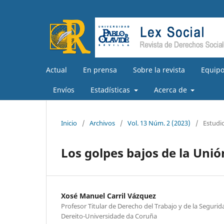
Actual
En prensa
Sobre la revista
Equipo
Envíos
Estadísticas
Acerca de
Inicio
/
Archivos
/
Vol. 13 Núm. 2 (2023)
/
Estudi
Los golpes bajos de la Unió
Xosé Manuel Carril Vázquez
Profesor Titular de Derecho del Trabajo y de la Segurid
Dereito-Universidade da Coruña