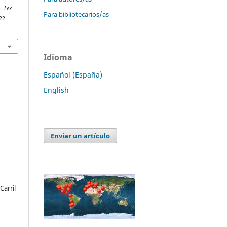
 .
Lex
Para bibliotecarios/as
22.
Idioma
Español (España)
English
Enviar un artículo
arril