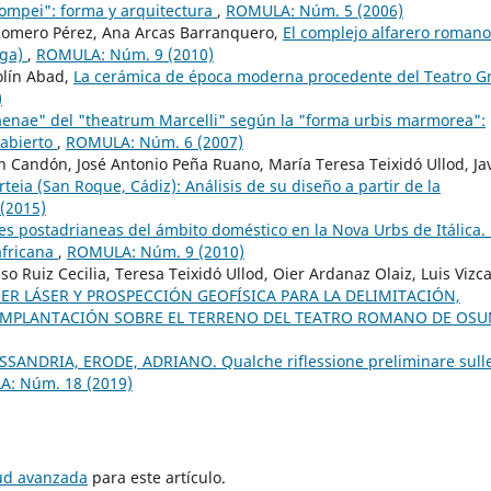
ompei": forma y arquitectura
,
ROMULA: Núm. 5 (2006)
Romero Pérez, Ana Arcas Barranquero,
El complejo alfarero romano
aga)
,
ROMULA: Núm. 9 (2010)
olín Abad,
La cerámica de época moderna procedente del Teatro G
)
aenae" del "theatrum Marcelli" según la "forma urbis marmorea":
 abierto
,
ROMULA: Núm. 6 (2007)
 Candón, José Antonio Peña Ruano, María Teresa Teixidó Ullod, Ja
teia (San Roque, Cádiz): Análisis de su diseño a partir de la
(2015)
s postadrianeas del ámbito doméstico en la Nova Urbs de Itálica.
 africana
,
ROMULA: Núm. 9 (2010)
o Ruiz Cecilia, Teresa Teixidó Ullod, Oier Ardanaz Olaiz, Luis Vizc
ER LÁSER Y PROSPECCIÓN GEOFÍSICA PARA LA DELIMITACIÓN,
 IMPLANTACIÓN SOBRE EL TERRENO DEL TEATRO ROMANO DE OS
SANDRIA, ERODE, ADRIANO. Qualche riflessione preliminare sull
: Núm. 18 (2019)
tud avanzada
para este artículo.