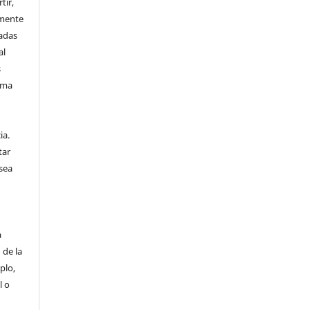
tir,
amente
vadas
al
s
sma
n
ia.
tar
sea
a
 de la
plo,
l o