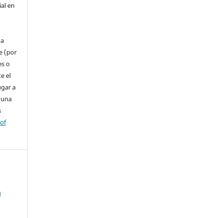
ial en
 a
e (por
es o
e el
ugar a
 una
s
 of
)