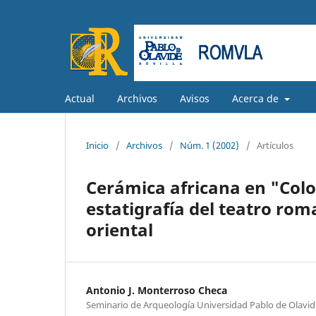
Actual
Archivos
Avisos
Acerca de
Inicio
/
Archivos
/
Núm. 1 (2002)
/
Artículos
Cerámica africana en "Colon
estatigrafía del teatro ro
oriental
Antonio J. Monterroso Checa
Seminario de Arqueología Universidad Pablo de Olavid