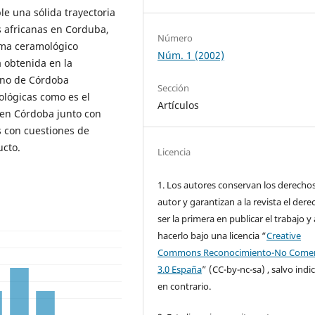
e una sólida trayectoria
s africanas en Corduba,
Número
ama ceramológico
Núm. 1 (2002)
a obtenida en la
ano de Córdoba
Sección
lógicas como es el
Artículos
 en Córdoba junto con
s con cuestiones de
ucto.
Licencia
1. Los autores conservan los derecho
autor y garantizan a la revista el dere
ser la primera en publicar el trabajo y 
hacerlo bajo una licencia “
Creative
Commons Reconocimiento-No Comer
3.0 España
” (CC-by-nc-sa) , salvo indi
en contrario.