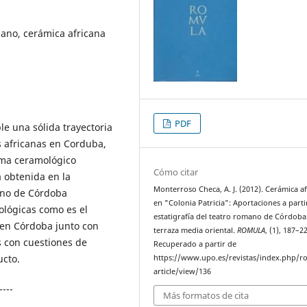
ano, cerámica africana
PDF
e una sólida trayectoria
s africanas en Corduba,
ama ceramológico
Cómo citar
a obtenida en la
Monterroso Checa, A. J. (2012). Cerámica a
ano de Córdoba
en "Colonia Patricia": Aportaciones a parti
lógicas como es el
estatigrafía del teatro romano de Córdoba
 en Córdoba junto con
terraza media oriental.
ROMULA
, (1), 187–2
s con cuestiones de
Recuperado a partir de
ucto.
https://www.upo.es/revistas/index.php/r
article/view/136
----
Más formatos de cita