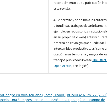
reconocimiento de su publicación inic
esta revista.
4. Se permite y se anima a los autores
difundir sus trabajos electrónicament
ejemplo, en repositorios institucional
en su propio sitio web) antes y durant
proceso de envío, ya que puede dar l
intercambios productivos, así como a
citación más temprana y mayor de lo
trabajos publicados (Véase
The Effect
Open Access
) (en inglés).
iz negro en Villa Adriana (Roma, Tivoli)
,
ROMULA: Núm. 22 (2023
arcelo: Una "empressione di belleza" en la tipología del campo de