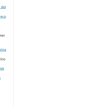
 del
reco
vier
 Una
aíno
UNA
e