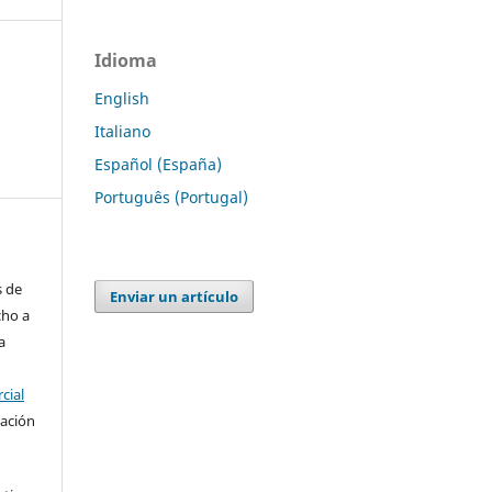
Idioma
English
Italiano
Español (España)
Português (Portugal)
s de
Enviar un artículo
cho a
a
cial
cación