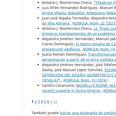
Antonio J. Monterroso Checa,
"Theatrum P
Luis Efrén Fernández Rodríguez, Manuel 
Arroyo Villalta. Bobadilla, Antequera (Mál
Juan José Algaba Torrealba, Alejandro Ant
de Villa Adriana
,
ROMULA: Núm. 22 (2023
Antonio J. Monterroso Checa,
La "Frons sc
primeros planteamientos de un problema
Alejandro Jiménez Hernández, Manuel Jaén
Claros Domínguez,
El teatro romano de Car
prospección geofísica
,
ROMULA: Núm. 14 
Juana Román Domínguez,
Transformacione
aproximación a partir de la terra sigillata
Alejandro Jiménez Hernández, José Ildefons
Dávila, José Manuel López Sánchez,
ESCÁN
DEFINICIÓN DEL DISEÑO GEOMÉTRICO E
(SEVILLA)*
,
ROMULA: Núm. 15 (2016)
Sandro Caranzano,
MODELLI E KOINÈ: ALES
recenti scoperte in Vicino Oriente
,
ROMULA
1
2
3
4
5
6
>
>>
También puede
Iniciar una búsqueda de simili