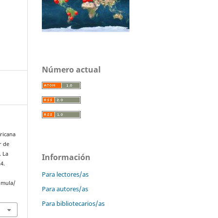
Número actual
fricana
r de
. La
Información
24.
Para lectores/as
omula/
Para autores/as
Para bibliotecarios/as