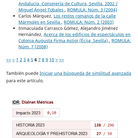
Andalucía, Consejería de Cultura, Sevilla. 2002 /
Miguel Ángel Tobales
,
ROMULA: Núm. 3 (2004)
Carlos Márquez,
Los restos romanos de la calle
Mármoles en Sevilla
,
ROMULA: Núm. 2 (2003)
Inmaculada Carrasco Gómez, Alejandro Jiménez
Hernández,
Acerca de los edificios de espectáculos en
Colonia Augusta Firma Astigi (Écija, Sevilla)
,
ROMULA:
Núm. 7 (2008)
<<
<
1
2
3
4
5
6
7
8
9
10
>
>>
También puede
Iniciar una búsqueda de similitud avanzada
para este artículo.