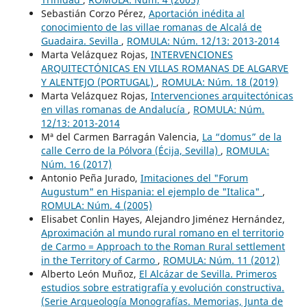
Sebastián Corzo Pérez,
Aportación inédita al
conocimiento de las villae romanas de Alcalá de
Guadaira. Sevilla
,
ROMULA: Núm. 12/13: 2013-2014
Marta Velázquez Rojas,
INTERVENCIONES
ARQUITECTÓNICAS EN VILLAS ROMANAS DE ALGARVE
Y ALENTEJO (PORTUGAL)
,
ROMULA: Núm. 18 (2019)
Marta Velázquez Rojas,
Intervenciones arquitectónicas
en villas romanas de Andalucía
,
ROMULA: Núm.
12/13: 2013-2014
Mª del Carmen Barragán Valencia,
La “domus” de la
calle Cerro de la Pólvora (Écija, Sevilla)
,
ROMULA:
Núm. 16 (2017)
Antonio Peña Jurado,
Imitaciones del "Forum
Augustum" en Hispania: el ejemplo de "Italica"
,
ROMULA: Núm. 4 (2005)
Elisabet Conlin Hayes, Alejandro Jiménez Hernández,
Aproximación al mundo rural romano en el territorio
de Carmo = Approach to the Roman Rural settlement
in the Territory of Carmo
,
ROMULA: Núm. 11 (2012)
Alberto León Muñoz,
El Alcázar de Sevilla. Primeros
estudios sobre estratigrafía y evolución constructiva.
(Serie Arqueología Monografías. Memorias, Junta de