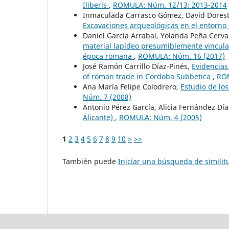
Iliberis
,
ROMULA: Núm. 12/13: 2013-2014
Inmaculada Carrasco Gómez, David Dorest
Excavaciones arqueológicas en el entorno 
Daniel García Arrabal, Yolanda Peña Cerv
material lapídeo presumiblemente vinculad
época romana
,
ROMULA: Núm. 16 (2017)
José Ramón Carrillo Díaz-Pinés,
Evidencias
of roman trade in Cordoba Subbetica
,
ROM
Ana María Felipe Colodrero,
Estudio de los
Núm. 7 (2008)
Antonio Pérez García, Alicia Fernández Dí
Alicante)
,
ROMULA: Núm. 4 (2005)
1
2
3
4
5
6
7
8
9
10
>
>>
También puede
Iniciar una búsqueda de simili