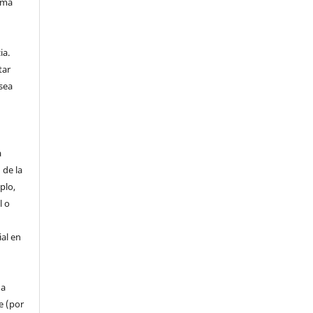
sma
n
ia.
tar
sea
a
 de la
plo,
l o
ial en
 a
e (por