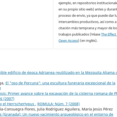
ejemplo, en repositorios institucional
en su propio sitio web) antes y durant
proceso de envío, ya que puede dar l
intercambios productivos, así como a
citación más temprana y mayor de lo
trabajos publicados (Véase
The Effect
Open Access
) (en inglés).
ible edificio de época Adrianea reutilizado en la Mezquita Aljama 
aga,
El "oso de Porcuna": una escultura funeraria excepcional de la
)
sis: Primer avance sobre la excavación de la cisterna romana de P
6 (2007)
a y el Herrschertypus
,
ROMULA: Núm. 7 (2008)
ía-Consuegra Flores, Julia Rodríguez Aguilera, María Jesús Pérez
s (Granada): Un nuevo yacimiento arqueológico en el entorno de