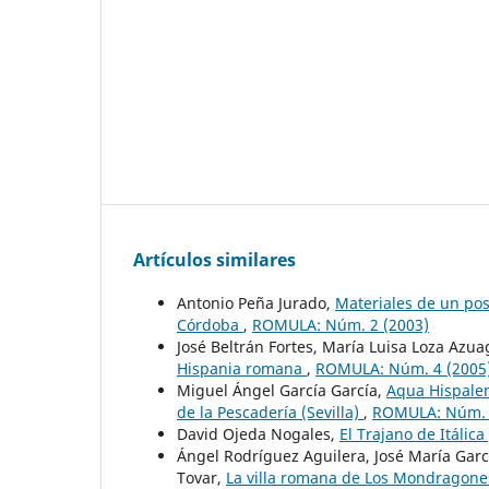
Artículos similares
Antonio Peña Jurado,
Materiales de un pos
Córdoba
,
ROMULA: Núm. 2 (2003)
José Beltrán Fortes, María Luisa Loza Azu
Hispania romana
,
ROMULA: Núm. 4 (2005
Miguel Ángel García García,
Aqua Hispalen
de la Pescadería (Sevilla)
,
ROMULA: Núm. 
David Ojeda Nogales,
El Trajano de Itálic
Ángel Rodríguez Aguilera, José María Garc
Tovar,
La villa romana de Los Mondragone