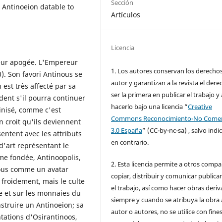
Sección
a Antinoeion datable to
Artículos
Licencia
leur apogée. L'Empereur
1. Los autores conservan los derecho
). Son favori Antinous se
autor y garantizan a la revista el dere
est très affecté par sa
ser la primera en publicar el trabajo y 
ent s'il pourra continuer
hacerlo bajo una licencia “
Creative
inisé, comme c'est
Commons Reconocimiento-No Comer
n croit qu'ils deviennent
3.0 España
” (CC-by-nc-sa) , salvo indi
sentent avec les attributs
en contrario.
d'art représentant le
me fondée, Antinoopolis,
2. Esta licencia permite a otros compar
nous comme un avatar
copiar, distribuir y comunicar public
 froidement, mais le culte
el trabajo, así como hacer obras deri
 et sur les monnaies du
siempre y cuando se atribuya la obra 
nstruire un Antinoeion; sa
autor o autores, no se utilice con fine
ations d'Osirantinoos,