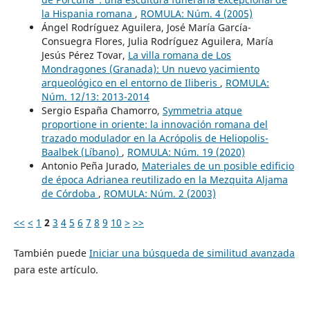
la Hispania romana
,
ROMULA: Núm. 4 (2005)
Ángel Rodríguez Aguilera, José María García-
Consuegra Flores, Julia Rodríguez Aguilera, María
Jesús Pérez Tovar,
La villa romana de Los
Mondragones (Granada): Un nuevo yacimiento
arqueológico en el entorno de Iliberis
,
ROMULA:
Núm. 12/13: 2013-2014
Sergio España Chamorro,
Symmetria atque
proportione in oriente: la innovación romana del
trazado modulador en la Acrópolis de Heliopolis-
Baalbek (Líbano)
,
ROMULA: Núm. 19 (2020)
Antonio Peña Jurado,
Materiales de un posible edificio
de época Adrianea reutilizado en la Mezquita Aljama
de Córdoba
,
ROMULA: Núm. 2 (2003)
<<
<
1
2
3
4
5
6
7
8
9
10
>
>>
También puede
Iniciar una búsqueda de similitud avanzada
para este artículo.