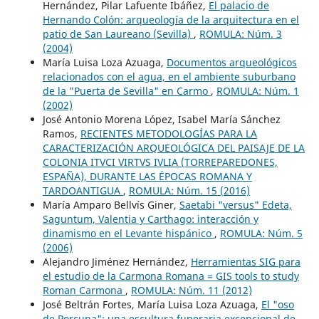
Hernández, Pilar Lafuente Ibáñez,
El palacio de
Hernando Colón: arqueología de la arquitectura en el
patio de San Laureano (Sevilla)
,
ROMULA: Núm. 3
(2004)
María Luisa Loza Azuaga,
Documentos arqueológicos
relacionados con el agua, en el ambiente suburbano
de la "Puerta de Sevilla" en Carmo
,
ROMULA: Núm. 1
(2002)
José Antonio Morena López, Isabel María Sánchez
Ramos,
RECIENTES METODOLOGÍAS PARA LA
CARACTERIZACIÓN ARQUEOLÓGICA DEL PAISAJE DE LA
COLONIA ITVCI VIRTVS IVLIA (TORREPAREDONES,
ESPAÑA), DURANTE LAS ÉPOCAS ROMANA Y
TARDOANTIGUA
,
ROMULA: Núm. 15 (2016)
María Amparo Bellvís Giner,
Saetabi "versus" Edeta,
Saguntum, Valentia y Carthago: interacción y
dinamismo en el Levante hispánico
,
ROMULA: Núm. 5
(2006)
Alejandro Jiménez Hernández,
Herramientas SIG para
el estudio de la Carmona Romana = GIS tools to study
Roman Carmona
,
ROMULA: Núm. 11 (2012)
José Beltrán Fortes, María Luisa Loza Azuaga,
El "oso
de Porcuna": una escultura funeraria excepcional de