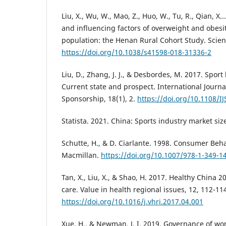
Liu, X., Wu, W., Mao, Z., Huo, W., Tu, R., Qian, X..
and influencing factors of overweight and obesit
population: the Henan Rural Cohort Study. Scienti
https://doi.org/10.1038/s41598-018-31336-2
Liu, D., Zhang, J. J., & Desbordes, M. 2017. Sport
Current state and prospect. International Journa
Sponsorship, 18(1), 2.
https://doi.org/10.1108/
Statista. 2021. China: Sports industry market siz
Schutte, H., & D. Ciarlante. 1998. Consumer Beha
Macmillan.
https://doi.org/10.1007/978-1-349-1
Tan, X., Liu, X., & Shao, H. 2017. Healthy China 20
care. Value in health regional issues, 12, 112-11
https://doi.org/10.1016/j.vhri.2017.04.001
Xue, H., & Newman, J. I. 2019. Governance of wo