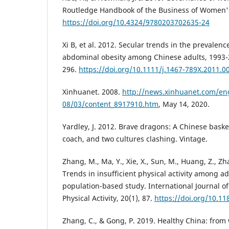
Routledge Handbook of the Business of Women's
https://doi.org/10.4324/9780203702635-24
Xi B, et al. 2012. Secular trends in the prevalen
abdominal obesity among Chinese adults, 1993-2
296.
https://doi.org/10.1111/j.1467-789X.2011.0
Xinhuanet. 2008.
http://news.xinhuanet.com/en
08/03/content_8917910.htm
, May 14, 2020.
Yardley, J. 2012. Brave dragons: A Chinese bask
coach, and two cultures clashing. Vintage.
Zhang, M., Ma, Y., Xie, X., Sun, M., Huang, Z., Zha
Trends in insufficient physical activity among ad
population-based study. International Journal of
Physical Activity, 20(1), 87.
https://doi.org/10.1
Zhang, C., & Gong, P. 2019. Healthy China: from 