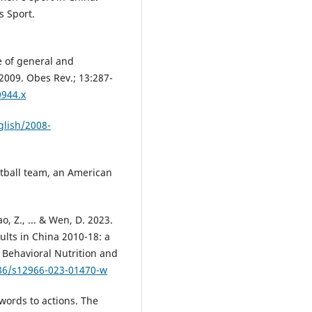
 Sport.
ce of general and
009. Obes Rev.; 13:287-
0944.x
glish/2008-
etball team, an American
o, Z., ... & Wen, D. 2023.
ults in China 2010-18: a
 Behavioral Nutrition and
186/s12966-023-01470-w
words to actions. The