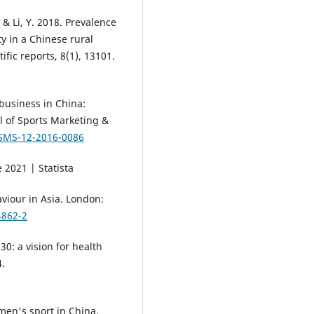
. & Li, Y. 2018. Prevalence
y in a Chinese rural
fic reports, 8(1), 13101.
 business in China:
l of Sports Marketing &
IJSMS-12-2016-0086
e 2021 | Statista
viour in Asia. London:
4862-2
30: a vision for health
4.
men's sport in China.