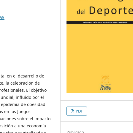
355
l en el desarrollo de
e, la celebración de
ofesionales. El objetivo
ndial, influido por el
e epidemia de obesidad.
PDF
os en los Juegos
aciones sobre el impacto
ransición a una economía
Publicado
na sigue centralizado y