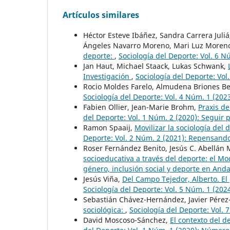
Artículos similares
Héctor Esteve Ibáñez, Sandra Carrera Juli
Ángeles Navarro Moreno, Mari Luz Moreno
deporte:
,
Sociología del Deporte: Vol. 6 N
Jan Haut, Michael Staack, Lukas Schwank,
Investigación
,
Sociología del Deporte: Vol
Rocio Moldes Farelo, Almudena Briones B
Sociología del Deporte: Vol. 4 Núm. 1 (202
Fabien Ollier, Jean-Marie Brohm,
Praxis de
del Deporte: Vol. 1 Núm. 2 (2020): Seguir
Ramon Spaaij,
Movilizar la sociología del
Deporte: Vol. 2 Núm. 2 (2021): Repensando
Roser Fernández Benito, Jesús C. Abellán
socioeducativa a través del deporte: el M
género, inclusión social y deporte en Anda
Jesús Viña,
Del Campo Tejedor, Alberto. El 
Sociología del Deporte: Vol. 5 Núm. 1 (202
Sebastián Chávez-Hernández, Javier Pérez
sociológica:
,
Sociología del Deporte: Vol.
David Moscoso-Sánchez,
El contexto del d