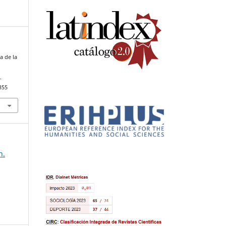
a de la
.
355
n.