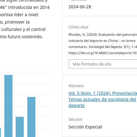
2024-06-28
 46” introducida en 2014
rtiva líder a nivel
o, promover la
Cómo citar
culturales y el control
Rhodes, O. (2024). Evaluación del panoram
to futuro sostenido.
industria del deporte en China: : un breve
comentario.
Sociología Del Deporte
,
5
(1), 1–4
https://doi.org/10.46661/socioldeporte.10
Más formatos de cita
Número
Vol. 5 Núm. 1 (2024): Presentació
Temas actuales de sociología del
deporte
Sección
Sección Especial