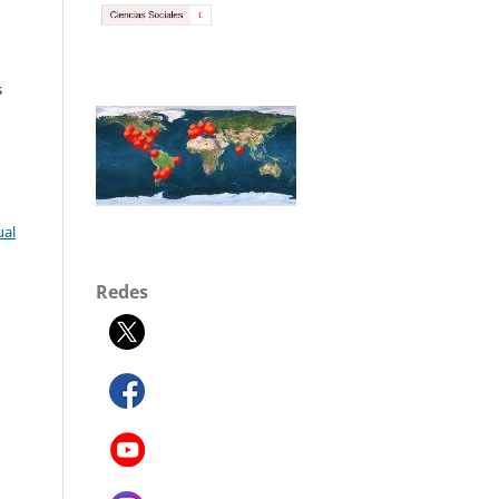
s
ual
Redes