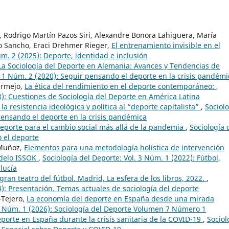
á, Rodrigo Martín Pazos Siri, Alexandre Bonora Lahiguera, María
 Sancho, Eraci Drehmer Rieger,
El entrenamiento invisible en el
úm. 2 (2025): Deporte, identidad e inclusión
La Sociología del Deporte en Alemania: Avances y Tendencias de
. 1 Núm. 2 (2020): Seguir pensando el deporte en la crisis pandémi
ermejo,
La ética del rendimiento en el deporte contemporáneo:
,
3): Cuestiones de Sociología del Deporte en América Latina
 la resistencia ideológica y política al “deporte capitalista”
,
Sociol
 pensando el deporte en la crisis pandémica
 deporte para el cambio social más allá de la pandemia
,
Sociología 
 el deporte
 Muñoz,
Elementos para una metodología holística de intervención
odelo ISSOK
,
Sociología del Deporte: Vol. 3 Núm. 1 (2022): Fútbol,
lucía
gran teatro del fútbol. Madrid, La esfera de los libros, 2022.
,
4): Presentación. Temas actuales de sociología del deporte
-Tejero,
La economía del deporte en España desde una mirada
 7 Núm. 1 (2026): Sociología del Deporte Volumen 7 Número 1
eporte en España durante la crisis sanitaria de la COVID-19
,
Sociol