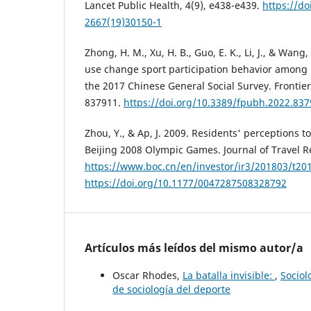
Lancet Public Health, 4(9), e438-e439.
https://do
2667(19)30150-1
Zhong, H. M., Xu, H. B., Guo, E. K., Li, J., & Wang
use change sport participation behavior among 
the 2017 Chinese General Social Survey. Frontiers
837911.
https://doi.org/10.3389/fpubh.2022.83
Zhou, Y., & Ap, J. 2009. Residents' perceptions 
Beijing 2008 Olympic Games. Journal of Travel Re
https://www.boc.cn/en/investor/ir3/201803/t2
https://doi.org/10.1177/0047287508328792
Artículos más leídos del mismo autor/a
Oscar Rhodes,
La batalla invisible:
,
Sociol
de sociología del deporte