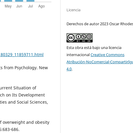
Licencia
Derechos de autor 2023 Oscar Rhode
Esta obra está bajo una licencia
0180329_11859711.html
internacional
Creative Commons
Atribución-NoComercial-CompartirIg
ts from Psychology. New
4.0
.
Current Situation of
ch on Its Development
ies and Social Sciences,
 of overweight and obesity
6:683-686.