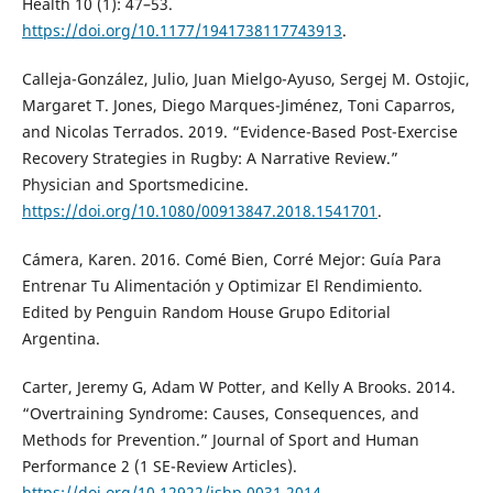
Health 10 (1): 47–53.
https://doi.org/10.1177/1941738117743913
.
Calleja-González, Julio, Juan Mielgo-Ayuso, Sergej M. Ostojic,
Margaret T. Jones, Diego Marques-Jiménez, Toni Caparros,
and Nicolas Terrados. 2019. “Evidence-Based Post-Exercise
Recovery Strategies in Rugby: A Narrative Review.”
Physician and Sportsmedicine.
https://doi.org/10.1080/00913847.2018.1541701
.
Cámera, Karen. 2016. Comé Bien, Corré Mejor: Guía Para
Entrenar Tu Alimentación y Optimizar El Rendimiento.
Edited by Penguin Random House Grupo Editorial
Argentina.
Carter, Jeremy G, Adam W Potter, and Kelly A Brooks. 2014.
“Overtraining Syndrome: Causes, Consequences, and
Methods for Prevention.” Journal of Sport and Human
Performance 2 (1 SE-Review Articles).
https://doi.org/10.12922/jshp.0031.2014
.