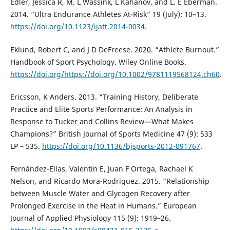
Edler, Jessica R, M. L Wassink, L Kahanov, and L. E Eberman.
2014. “Ultra Endurance Athletes At-Risk” 19 (July): 10–13.
https://doi.org/10.1123/ijatt.2014-0034
.
Eklund, Robert C, and J D DeFreese. 2020. “Athlete Burnout.”
Handbook of Sport Psychology. Wiley Online Books.
https://doi.org/https://doi.org/10.1002/9781119568124.ch60
.
Ericsson, K Anders. 2013. “Training History, Deliberate
Practice and Elite Sports Performance: An Analysis in
Response to Tucker and Collins Review—What Makes
Champions?” British Journal of Sports Medicine 47 (9): 533
LP – 535.
https://doi.org/10.1136/bjsports-2012-091767
.
Fernández-Elías, Valentín E, Juan F Ortega, Rachael K
Nelson, and Ricardo Mora-Rodriguez. 2015. “Relationship
between Muscle Water and Glycogen Recovery after
Prolonged Exercise in the Heat in Humans.” European
Journal of Applied Physiology 115 (9): 1919–26.