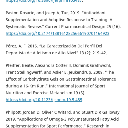
https://doi.org/10.3390/ijerph18105487
.
Pastor, Rosario, and Josep A. Tur. 2019. “Antioxidant
Supplementation and Adaptive Response to Training: A
Systematic Review.” Current Pharmaceutical Design 25 (16).
https://doi.org/10.2174/1381612825666190701164923
.
Pérez, Á. F. 2015. “La Caracterización Del Perfil Del
Deportista de Atletismo de Alto Nivel” 13 (2): 219–42.
Pfeiffer, Beate, Alexandra Cotterill, Dominik Grathwohl,
Trent Stellingwerff, and Asker E. Jeukendrup. 2009. “The
Effect of Carbohydrate Gels on Gastrointestinal Tolerance
during a 16-Km Run.” International Journal of Sport
Nutrition and Exercise Metabolism 19 (5).
https://doi.org/10.1123/ijsnem.19.5.485
.
Philpott, Jordan D, Oliver C Witard, and Stuart D R Galloway.
2019. “Applications of Omega-3 Polyunsaturated Fatty Acid
Supplementation for Sport Performance.” Research in