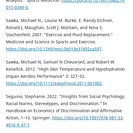
Analysis.” Sports Medicine.
https://doi.org/10.1007/s40279-
015-0349-0
.
Sawka, Michael N., Louise M. Burke, E. Randy Eichner,
Ronald J. Maughan, Scott J. Montain, and Nina S.
Stachenfeld. 2007. “Exercise and Fluid Replacement.”
Medicine and Science in Sports and Exercise.
https://doi.org/10.1249/mss.0b013e31802ca597
.
Sawka, Michael N, Samuel N Cheuvront, and Robert W
Kenefick. 2012. “High Skin Temperature and Hypohydration
Impair Aerobic Performance” 3: 327–32.
https://doi.org/10.1113/expphysiol.2011.061002
.
Seguino, Stephanie. 2022. “Insights from Social Psychology:
Racial Norms, Stereotypes, and Discrimination.” In
Handbook on Economics of Discrimination and Affirmative
Action, 1–13. Springer.
https://doi.org/10.1007/978-981-33-
4016-9_47-1