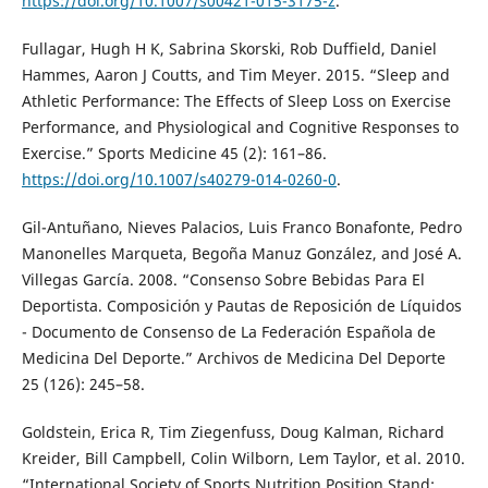
https://doi.org/10.1007/s00421-015-3175-z
.
Fullagar, Hugh H K, Sabrina Skorski, Rob Duffield, Daniel
Hammes, Aaron J Coutts, and Tim Meyer. 2015. “Sleep and
Athletic Performance: The Effects of Sleep Loss on Exercise
Performance, and Physiological and Cognitive Responses to
Exercise.” Sports Medicine 45 (2): 161–86.
https://doi.org/10.1007/s40279-014-0260-0
.
Gil-Antuñano, Nieves Palacios, Luis Franco Bonafonte, Pedro
Manonelles Marqueta, Begoña Manuz González, and José A.
Villegas García. 2008. “Consenso Sobre Bebidas Para El
Deportista. Composición y Pautas de Reposición de Líquidos
- Documento de Consenso de La Federación Española de
Medicina Del Deporte.” Archivos de Medicina Del Deporte
25 (126): 245–58.
Goldstein, Erica R, Tim Ziegenfuss, Doug Kalman, Richard
Kreider, Bill Campbell, Colin Wilborn, Lem Taylor, et al. 2010.
“International Society of Sports Nutrition Position Stand: