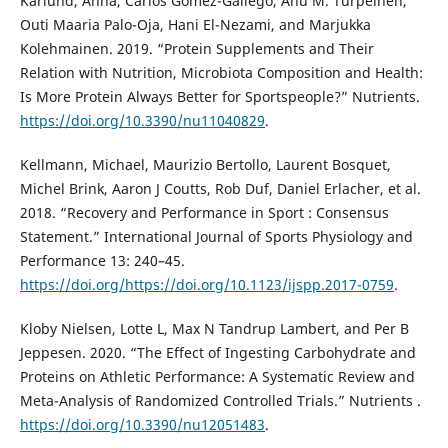
Kårlund, Anna, Carlos Gómez-Gallego, Anu M. Turpeinen,
Outi Maaria Palo-Oja, Hani El-Nezami, and Marjukka
Kolehmainen. 2019. “Protein Supplements and Their
Relation with Nutrition, Microbiota Composition and Health:
Is More Protein Always Better for Sportspeople?” Nutrients.
https://doi.org/10.3390/nu11040829
.
Kellmann, Michael, Maurizio Bertollo, Laurent Bosquet,
Michel Brink, Aaron J Coutts, Rob Duf, Daniel Erlacher, et al.
2018. “Recovery and Performance in Sport : Consensus
Statement.” International Journal of Sports Physiology and
Performance 13: 240–45.
https://doi.org/https://doi.org/10.1123/ijspp.2017-0759
.
Kloby Nielsen, Lotte L, Max N Tandrup Lambert, and Per B
Jeppesen. 2020. “The Effect of Ingesting Carbohydrate and
Proteins on Athletic Performance: A Systematic Review and
Meta-Analysis of Randomized Controlled Trials.” Nutrients .
https://doi.org/10.3390/nu12051483
.