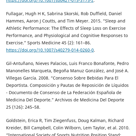
https://doi.org/10.1007/s00421-015-3175-z
.
Fullagar, Hugh H K, Sabrina Skorski, Rob Duffield, Daniel
Hammes, Aaron J Coutts, and Tim Meyer. 2015. “Sleep and
Athletic Performance: The Effects of Sleep Loss on Exercise
Performance, and Physiological and Cognitive Responses to
Exercise.” Sports Medicine 45 (2): 161–86.
https://doi.org/10.1007/s40279-014-0260-0
.
Gil-Antuñano, Nieves Palacios, Luis Franco Bonafonte, Pedro
Manonelles Marqueta, Begoña Manuz González, and José A.
Villegas García. 2008. “Consenso Sobre Bebidas Para El
Deportista. Composición y Pautas de Reposición de Líquidos
- Documento de Consenso de La Federación Española de
Medicina Del Deporte.” Archivos de Medicina Del Deporte
25 (126): 245–58.
Goldstein, Erica R, Tim Ziegenfuss, Doug Kalman, Richard
Kreider, Bill Campbell, Colin Wilborn, Lem Taylor, et al. 2010.
“International Society of Sports Nutrition Position Stand: