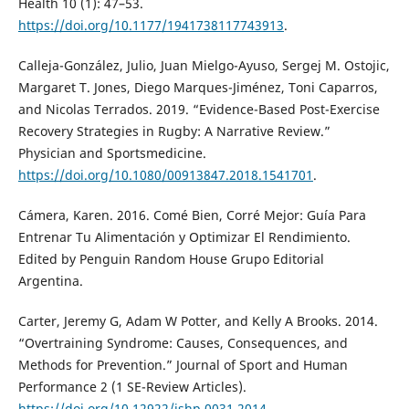
Health 10 (1): 47–53.
https://doi.org/10.1177/1941738117743913
.
Calleja-González, Julio, Juan Mielgo-Ayuso, Sergej M. Ostojic,
Margaret T. Jones, Diego Marques-Jiménez, Toni Caparros,
and Nicolas Terrados. 2019. “Evidence-Based Post-Exercise
Recovery Strategies in Rugby: A Narrative Review.”
Physician and Sportsmedicine.
https://doi.org/10.1080/00913847.2018.1541701
.
Cámera, Karen. 2016. Comé Bien, Corré Mejor: Guía Para
Entrenar Tu Alimentación y Optimizar El Rendimiento.
Edited by Penguin Random House Grupo Editorial
Argentina.
Carter, Jeremy G, Adam W Potter, and Kelly A Brooks. 2014.
“Overtraining Syndrome: Causes, Consequences, and
Methods for Prevention.” Journal of Sport and Human
Performance 2 (1 SE-Review Articles).
https://doi.org/10.12922/jshp.0031.2014
.