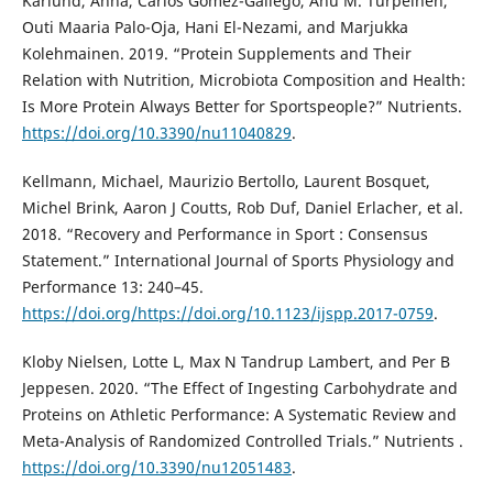
Kårlund, Anna, Carlos Gómez-Gallego, Anu M. Turpeinen,
Outi Maaria Palo-Oja, Hani El-Nezami, and Marjukka
Kolehmainen. 2019. “Protein Supplements and Their
Relation with Nutrition, Microbiota Composition and Health:
Is More Protein Always Better for Sportspeople?” Nutrients.
https://doi.org/10.3390/nu11040829
.
Kellmann, Michael, Maurizio Bertollo, Laurent Bosquet,
Michel Brink, Aaron J Coutts, Rob Duf, Daniel Erlacher, et al.
2018. “Recovery and Performance in Sport : Consensus
Statement.” International Journal of Sports Physiology and
Performance 13: 240–45.
https://doi.org/https://doi.org/10.1123/ijspp.2017-0759
.
Kloby Nielsen, Lotte L, Max N Tandrup Lambert, and Per B
Jeppesen. 2020. “The Effect of Ingesting Carbohydrate and
Proteins on Athletic Performance: A Systematic Review and
Meta-Analysis of Randomized Controlled Trials.” Nutrients .
https://doi.org/10.3390/nu12051483
.