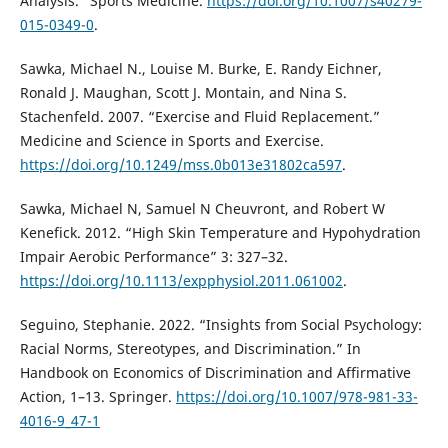
Analysis.” Sports Medicine.
https://doi.org/10.1007/s40279-
015-0349-0
.
Sawka, Michael N., Louise M. Burke, E. Randy Eichner,
Ronald J. Maughan, Scott J. Montain, and Nina S.
Stachenfeld. 2007. “Exercise and Fluid Replacement.”
Medicine and Science in Sports and Exercise.
https://doi.org/10.1249/mss.0b013e31802ca597
.
Sawka, Michael N, Samuel N Cheuvront, and Robert W
Kenefick. 2012. “High Skin Temperature and Hypohydration
Impair Aerobic Performance” 3: 327–32.
https://doi.org/10.1113/expphysiol.2011.061002
.
Seguino, Stephanie. 2022. “Insights from Social Psychology:
Racial Norms, Stereotypes, and Discrimination.” In
Handbook on Economics of Discrimination and Affirmative
Action, 1–13. Springer.
https://doi.org/10.1007/978-981-33-
4016-9_47-1