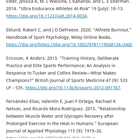
Edler, Jessica R, M. L Wassink, L Kahanov, and L. E Eberman.
2014. “Ultra Endurance Athletes At-Risk” 19 (July): 10–13.
https://doi.org/10.1123/ijatt.2014-0034
.
Eklund, Robert C, and J D DeFreese. 2020. “Athlete Burnout.”
Handbook of Sport Psychology. Wiley Online Books.
https://doi.org/https://doi.org/10.1002/9781119568124.ch60
.
Ericsson, K Anders. 2013. “Training History, Deliberate
Practice and Elite Sports Performance: An Analysis in
Response to Tucker and Collins Review—What Makes
Champions?” British Journal of Sports Medicine 47 (9): 533
LP – 535.
https://doi.org/10.1136/bjsports-2012-091767
.
Fernández-Elías, Valentín E, Juan F Ortega, Rachael K
Nelson, and Ricardo Mora-Rodriguez. 2015. “Relationship
between Muscle Water and Glycogen Recovery after
Prolonged Exercise in the Heat in Humans.” European
Journal of Applied Physiology 115 (9): 1919–26.