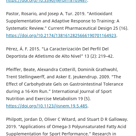
https://doi.org/10.3390/ijerph18105487
.
Pastor, Rosario, and Josep A. Tur. 2019. “Antioxidant
Supplementation and Adaptive Response to Training: A
Systematic Review.” Current Pharmaceutical Design 25 (16).
https://doi.org/10.2174/1381612825666190701164923
.
Pérez, Á. F. 2015. “La Caracterización Del Perfil Del
Deportista de Atletismo de Alto Nivel” 13 (2): 219–42.
Pfeiffer, Beate, Alexandra Cotterill, Dominik Grathwohl,
Trent Stellingwerff, and Asker E. Jeukendrup. 2009. “The
Effect of Carbohydrate Gels on Gastrointestinal Tolerance
during a 16-Km Run.” International Journal of Sport
Nutrition and Exercise Metabolism 19 (5).
https://doi.org/10.1123/ijsnem.19.5.485
.
Philpott, Jordan D, Oliver C Witard, and Stuart D R Galloway.
2019. “Applications of Omega-3 Polyunsaturated Fatty Acid
Supplementation for Sport Performance.” Research in