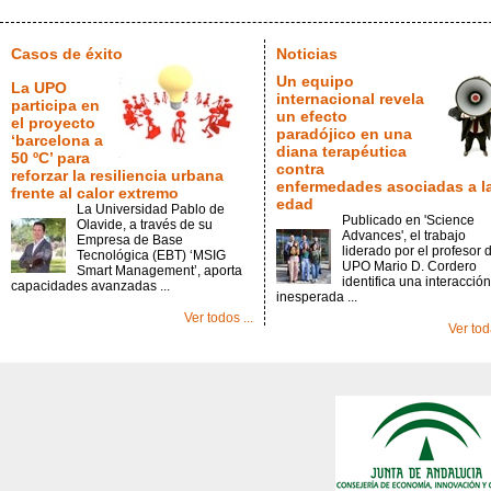
Casos de éxito
Noticias
Un equipo
La UPO
internacional revela
participa en
un efecto
el proyecto
paradójico en una
‘barcelona a
diana terapéutica
50 ºC’ para
contra
reforzar la resiliencia urbana
enfermedades asociadas a l
frente al calor extremo
edad
La Universidad Pablo de
Publicado en 'Science
Olavide, a través de su
Advances', el trabajo
Empresa de Base
liderado por el profesor d
Tecnológica (EBT) ‘MSIG
UPO Mario D. Cordero
Smart Management’, aporta
identifica una interacción
capacidades avanzadas ...
inesperada ...
Ver todos ...
Ver toda