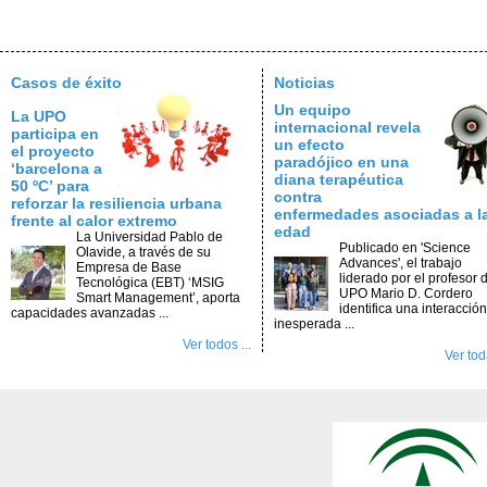
Casos de éxito
Noticias
Un equipo
La UPO
internacional revela
participa en
un efecto
el proyecto
paradójico en una
‘barcelona a
diana terapéutica
50 ºC’ para
contra
reforzar la resiliencia urbana
enfermedades asociadas a l
frente al calor extremo
edad
La Universidad Pablo de
Publicado en 'Science
Olavide, a través de su
Advances', el trabajo
Empresa de Base
liderado por el profesor d
Tecnológica (EBT) ‘MSIG
UPO Mario D. Cordero
Smart Management’, aporta
identifica una interacción
capacidades avanzadas ...
inesperada ...
Ver todos ...
Ver toda