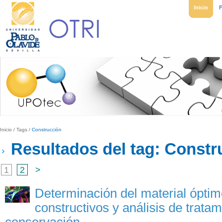
Inicio
Inicio
/
Tags
/
Construcción
Resultados del tag: Constr
1
2
>
Determinación del material ópti
constructivos y análisis de trata