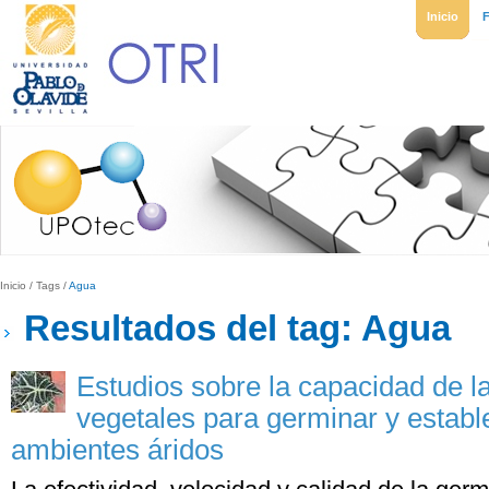
Inicio
Inicio
/
Tags
/
Agua
Resultados del tag: Agua
Estudios sobre la capacidad de l
vegetales para germinar y establ
ambientes áridos