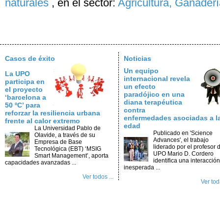
naturales
,
en el sector:
Agricultura, Ganader
Casos de éxito
Noticias
Un equipo
La UPO
internacional revela
participa en
un efecto
el proyecto
paradójico en una
‘barcelona a
diana terapéutica
50 ºC’ para
contra
reforzar la resiliencia urbana
enfermedades asociadas a l
frente al calor extremo
edad
La Universidad Pablo de
Publicado en 'Science
Olavide, a través de su
Advances', el trabajo
Empresa de Base
liderado por el profesor d
Tecnológica (EBT) ‘MSIG
UPO Mario D. Cordero
Smart Management’, aporta
identifica una interacción
capacidades avanzadas ...
inesperada ...
Ver todos ...
Ver toda